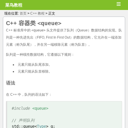
≡
菜鸟教程
现在位置:
首页
>
C++ 教程
> 正文
<queue>
C++ 容器类
C++ 标准库中的
<queue>
头文件提供了队列（Queue）数据结构的实现。队
列是一种先进先出（FIFO, First In First Out）的数据结构，它允许在一端添加
元素（称为队尾），并在另一端移除元素（称为队首）。
队列是一种线性数据结构，它遵循以下规则：
元素只能从队尾添加。
元素只能从队首移除。
语法
在 C++ 中，队列的语法如下：
#include
<queue>
// 声明队列
std
::
queue
<
Type
>
 q
;