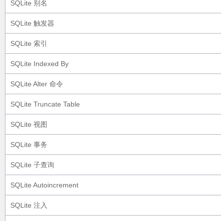
SQLite 别名
SQLite 触发器
SQLite 索引
SQLite Indexed By
SQLite Alter 命令
SQLite Truncate Table
SQLite 视图
SQLite 事务
SQLite 子查询
SQLite Autoincrement
SQLite 注入