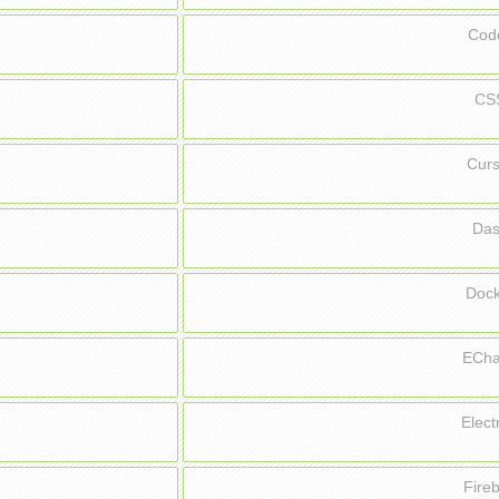
Cod
CS
Cur
Da
Doc
ECh
Elec
Fir