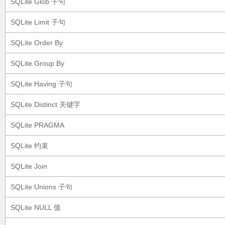
SQLite Glob 子句
SQLite Limit 子句
SQLite Order By
SQLite Group By
SQLite Having 子句
SQLite Distinct 关键字
SQLite PRAGMA
SQLite 约束
SQLite Join
SQLite Unions 子句
SQLite NULL 值