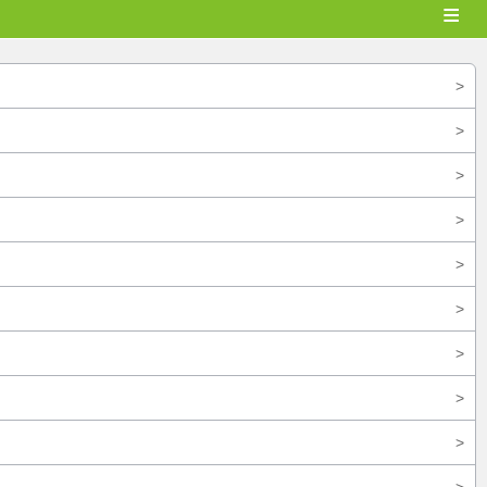
≡
>
>
>
>
>
>
>
>
>