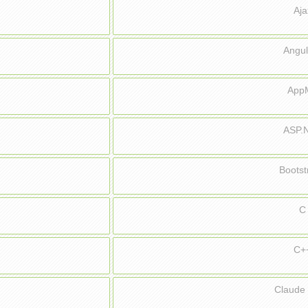
Aj
Angu
App
ASP.
Boots
C
C+
Claud