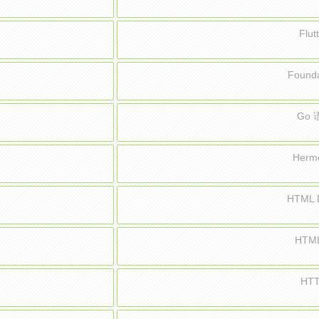
Flu
Found
Go
Herm
HTML
HTM
HT