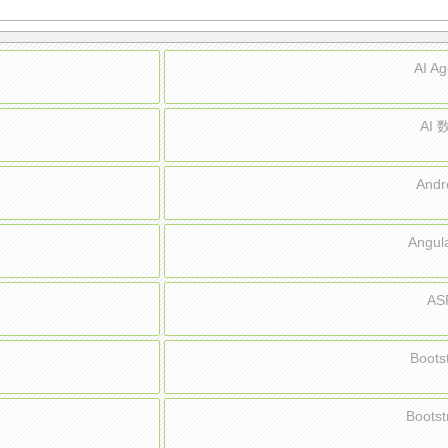
AI A
AI
And
Angu
AS
Boot
Boots