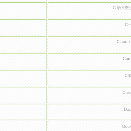
C 语言
C+
Claud
Cod
CS
Cur
Da
Doc