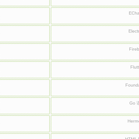
ECh
Elec
Fir
Flu
Found
Go
Herm