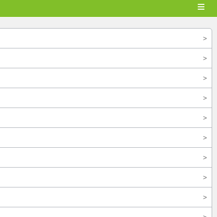
≡
>
>
>
>
>
>
>
>
>