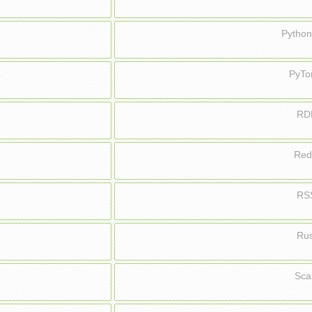
Pyth
PyT
RD
Red
RS
Ru
Sca