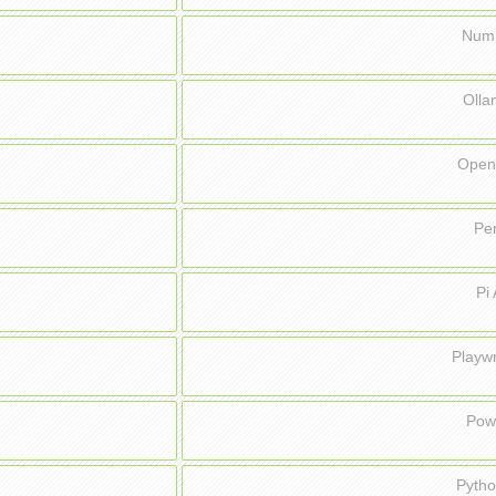
Num
Oll
Ope
Pe
Pi
Playw
Pow
Pyth