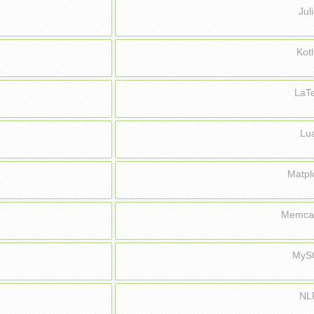
Ju
Kot
LaT
Lu
Matpl
Memca
MyS
NL