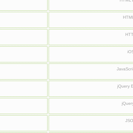
HTML
HTM
HT
iO
JavaSc
jQuery
jQue
JS