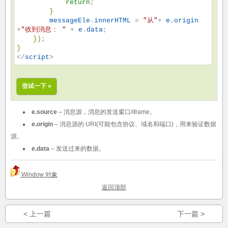
return
;

}
messageEle
.
innerHTML
 = 
"
从
"
+ 
e
.
origin
+
"
收到消息： 
"
 + 
e
.
data
;

}
)
}
</
script
>
尝试一下 »
e.source
– 消息源，消息的发送窗口/iframe。
e.origin
– 消息源的 URI(可能包含协议、域名和端口)，用来验证数据
源。
e.data
– 发送过来的数据。
Window 对象
返回顶部
< 上一篇
下一篇 >