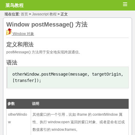
≡
菜鸟教程
现在位置:
首页
>
Javascript 教程
> 正文
Window
postMessage()
方法
Window 对象
定义和用法
postMessage() 方法用于安全地实现跨源通信。
语法
otherWindow
.
postMessage
(
message
,
 targetOrigin
,
[
transfer
]);
参数
说明
otherWindo
其他窗口的一个引用，比如 iframe 的 contentWindow 属
w
性、执行 window.open 返回的窗口对象、或者是命名过或
数值索引的 window.frames。