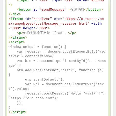
<
input
id
=
"
text
"
type
=
"
text
"
value
=
"
Runoob
"
/>
<
button
id
=
"
sendMessage
"
>
发送消息
</
button
>
</
div
>
<
iframe
id
=
"
receiver
"
src
=
"
https://c.runoob.co
m/runoobtest/postMessage_receiver.html
"
width
=
"
300
"
height
=
"
360
"
>
<
p
>
你的浏览器不支持 iframe。
</
p
>
</
iframe
>
<
script
>
window.onload = function() {

    var receiver = document.getElementById('rec
eiver').contentWindow;

    var btn = document.getElementById('sendMess
age');

    btn.addEventListener('click', function (e) 
{

        e.preventDefault();

        var val = document.getElementById('tex
t').value;

        receiver.postMessage("Hello "+val+"！", 
"https://c.runoob.com");

    });

</
script
>