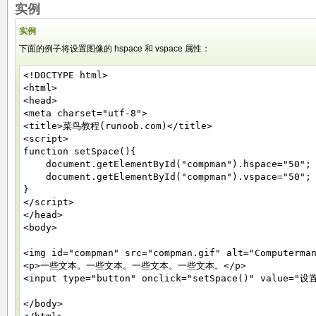
实例
实例
下面的例子将设置图像的 hspace 和 vspace 属性：
<!DOCTYPE html>
<html>
<head>
<meta charset="utf-8">
<title>菜鸟教程(runoob.com)</title>
<script>
function setSpace(){
document.getElementById("compman").hspace="50";
document.getElementById("compman").vspace="50";
}
</script>
</head>
<body>
<img id="compman" src="compman.gif" alt="Computerma
<p>一些文本。一些文本。一些文本。一些文本。</p>
<input type="button" onclick="setSpace()" value
</body>