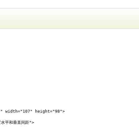
n" width="107" height="98">
="设置水平和垂直间距">