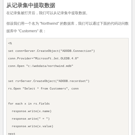
从记录集中提取数据
在记录集被打开后，我们可以从记录集中提取数据。
假设我们用一个名为 "Northwind" 的数据库，我们可以通过下面的代码访问数
据库中 "Customers" 表：
<%
set conn=Server.CreateObject("ADODB.Connection")
conn.Provider="Microsoft.Jet.OLEDB.4.0"
conn.Open "c:/webdata/northwind.mdb"
set rs=Server.CreateObject("ADODB.recordset")
rs.Open "Select * from Customers", conn
for each x in rs.fields
response.write(x.name)
response.write(" = ")
response.write(x.value)
next