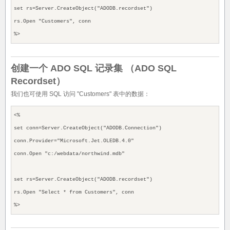
set rs=Server.CreateObject("ADODB.recordset")
rs.Open "Customers", conn
%>
创建一个 ADO SQL 记录集 （ADO SQL
Recordset）
我们也可使用 SQL 访问 "Customers" 表中的数据：
<%
set conn=Server.CreateObject("ADODB.Connection")
conn.Provider="Microsoft.Jet.OLEDB.4.0"
conn.Open "c:/webdata/northwind.mdb"
set rs=Server.CreateObject("ADODB.recordset")
rs.Open "Select * from Customers", conn
%>