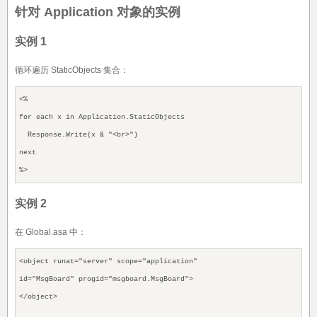
针对 Application 对象的实例
实例 1
循环遍历 StaticObjects 集合：
<%
for each x in Application.StaticObjects
Response.Write(x & "<br>")
next
%>
实例 2
在 Global.asa 中：
<object runat="server" scope="application"
id="MsgBoard" progid="msgboard.MsgBoard">
</object>