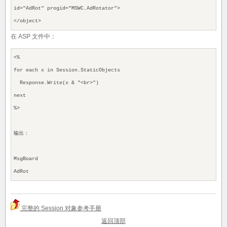
id="AdRot" progid="MSWC.AdRotator">
</object>
在 ASP 文件中：
<%
for each x in Session.StaticObjects
Response.Write(x & "<br>")
next
%>
输出：
MsgBoard
AdRot
完整的 Session 对象参考手册
返回顶部