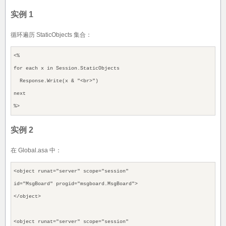
实例 1
循环遍历 StaticObjects 集合：
<%
for each x in Session.StaticObjects
Response.Write(x & "<br>")
next
%>
实例 2
在 Global.asa 中：
<object runat="server" scope="session"
id="MsgBoard" progid="msgboard.MsgBoard">
</object>
<object runat="server" scope="session"