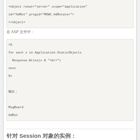
<object runat="server" scope="application"
id="AdRot" progid="MSWC.AdRotator">
</object>
在 ASP 文件中：
<%
for each x in Application.StaticObjects
Response.Write(x & "<br>")
next
%>
输出：
MsgBoard
AdRot
针对 Session 对象的实例：