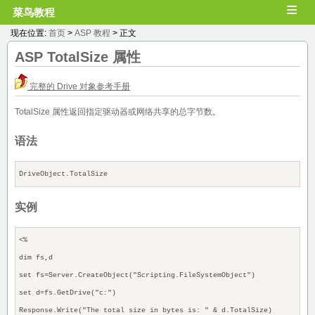
≡
菜鸟教程
现在位置:
首页
>
ASP 教程
> 正文
ASP
TotalSize
属性
完整的 Drive 对象参考手册
TotalSize 属性返回指定驱动器或网络共享的总字节数。
语法
DriveObject.TotalSize
实例
<%
dim fs,d
set fs=Server.CreateObject("Scripting.FileSystemObject")
set d=fs.GetDrive("c:")
Response.Write("The total size in bytes is: " & d.TotalSize)