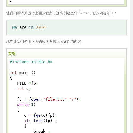
}
让我们编译并运行上面的程序，这将创建文件
file.txt
，它的内容如下：
We
 are 
in
2014
现在让我们使用下面的程序查看上面文件的内容：
实例
#include <stdio.h>
int
main
(
)
{
FILE
*
fp
;
int
c
;
fp
=
fopen
(
"file.txt"
,
"r"
)
;
while
(
1
)
{
c
=
fgetc
(
fp
)
;
if
(
feof
(
fp
)
)
{
break
;