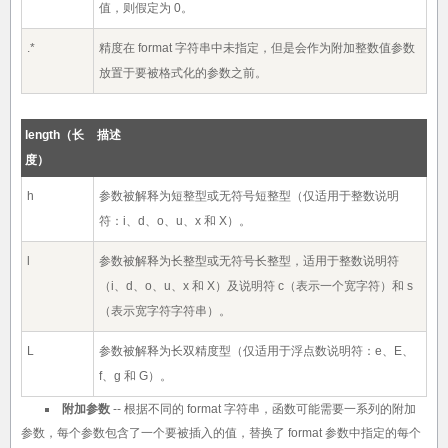
值，则假定为 0。
.*
精度在 format 字符串中未指定，但是会作为附加整数值参数
放置于要被格式化的参数之前。
length（长
描述
度）
h
参数被解释为短整型或无符号短整型（仅适用于整数说明
符：i、d、o、u、x 和 X）。
l
参数被解释为长整型或无符号长整型，适用于整数说明符
（i、d、o、u、x 和 X）及说明符 c（表示一个宽字符）和 s
（表示宽字符字符串）。
L
参数被解释为长双精度型（仅适用于浮点数说明符：e、E、
f、g 和 G）。
附加参数
-- 根据不同的 format 字符串，函数可能需要一系列的附加
参数，每个参数包含了一个要被插入的值，替换了 format 参数中指定的每个