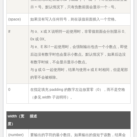
示 + 号。默认情况下，只有负数前面会显示一个 - 号。
(space)
如果没有写入任何符号，则在该值前面插入一个空格。
#
与 o、x 或 X 说明符一起使用时，非零值前面会分别显示 0、
0x 或 0X。
与 e、E 和 f 一起使用时，会强制输出包含一个小数点，即使
后边没有数字时也会显示小数点。默认情况下，如果后边没
有数字时候，不会显示显示小数点。
与 g 或 G 一起使用时，结果与使用 e 或 E 时相同，但是尾部
的零不会被移除。
0
在指定填充 padding 的数字左边放置零（0），而不是空格
（参见 width 子说明符）。
width（宽
描述
度）
(number)
要输出的字符的最小数目。如果输出的值短于该数，结果会