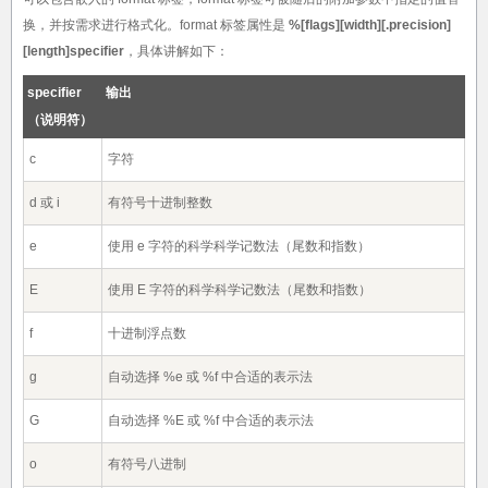
换，并按需求进行格式化。format 标签属性是
%[flags][width][.precision]
[length]specifier
，具体讲解如下：
specifier
输出
（说明符）
c
字符
d 或 i
有符号十进制整数
e
使用 e 字符的科学科学记数法（尾数和指数）
E
使用 E 字符的科学科学记数法（尾数和指数）
f
十进制浮点数
g
自动选择 %e 或 %f 中合适的表示法
G
自动选择 %E 或 %f 中合适的表示法
o
有符号八进制