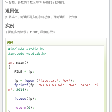
% 标签。参数的个数应与 % 标签的个数相同。
返回值
如果成功，则返回写入的字符总数，否则返回一个负数。
实例
下面的实例演示了 fprintf() 函数的用法。
实例
#include <stdio.h>
#include <stdlib.h>
int
main
(
)
{
FILE
*
fp
;
fp
=
fopen
(
"file.txt"
,
"w+"
)
;
fprintf
(
fp
,
"%s %s %s %d"
,
"We"
,
"are"
,
"i
n"
,
2014
)
;
fclose
(
fp
)
;
return
(
0
)
;