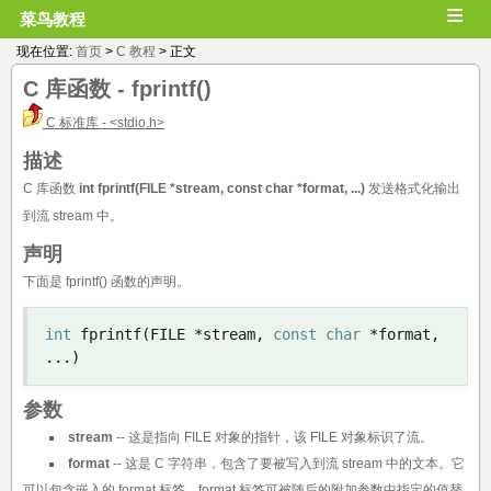
≡
菜鸟教程
现在位置:
首页
>
C 教程
> 正文
C 库函数 -
fprintf()
C 标准库 - <stdio.h>
描述
C 库函数
int fprintf(FILE *stream, const char *format, ...)
发送格式化输出
到流 stream 中。
声明
下面是 fprintf() 函数的声明。
int
 fprintf
(
FILE 
*
stream
,
const
char
*
format
,
...)
参数
stream
-- 这是指向 FILE 对象的指针，该 FILE 对象标识了流。
format
-- 这是 C 字符串，包含了要被写入到流 stream 中的文本。它
可以包含嵌入的 format 标签，format 标签可被随后的附加参数中指定的值替