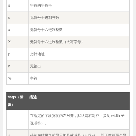
s
字符的字符串
u
无符号十进制整数
x
无符号十六进制整数
X
无符号十六进制整数（大写字母）
p
指针地址
n
无输出
%
字符
flags（标
描述
识）
-
在给定的字段宽度内左对齐，默认是右对齐（参见 width 子
说明符）。
+
强制在结果之前显示加号或减号（+ 或 -），即正数前面会显