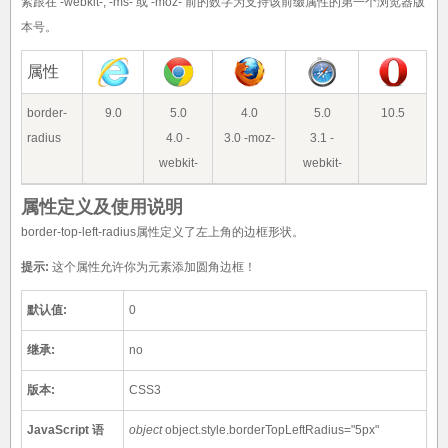
紧跟在 -webkit-, -ms- 或 -moz- 前的数字为支持该前缀属性的第一个浏览器版
本号。
属性
border-
9.0
5.0
4.0
5.0
10.5
radius
4.0 -
3.0 -moz-
3.1 -
webkit-
webkit-
属性定义及使用说明
border-top-left-radius属性定义了左上角的边框形状。
提示:
这个属性允许你为元素添加圆角边框！
默认值:
0
继承:
no
版本:
CSS3
JavaScript 语
object
object.style.borderTopLeftRadius="5px"