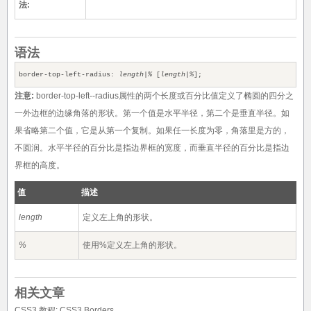
法:
语法
border-top-left-radius:
length
|
%
[
length
|
%
];
注意:
border-top-left--radius属性的两个长度或百分比值定义了椭圆的四分之
一外边框的边缘角落的形状。第一个值是水平半径，第二个是垂直半径。如
果省略第二个值，它是从第一个复制。如果任一长度为零，角落里是方的，
不圆润。水平半径的百分比是指边界框的宽度，而垂直半径的百分比是指边
界框的高度。
值
描述
length
定义左上角的形状。
%
使用%定义左上角的形状。
相关文章
CSS3 教程:
CSS3 Borders