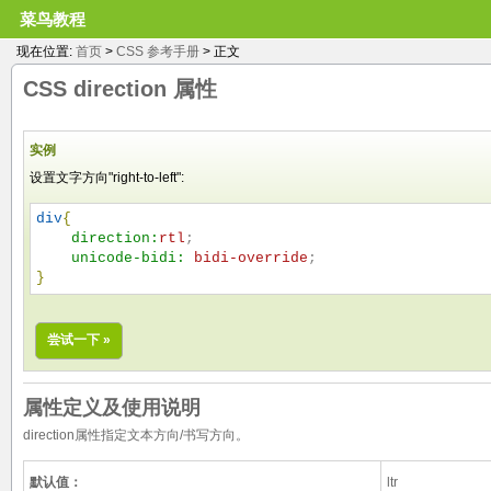
菜鸟教程
现在位置:
首页
>
CSS 参考手册
> 正文
CSS
direction
属性
实例
设置文字方向"right-to-left":
div
{
direction:
rtl
;

unicode-bidi:
bidi-override
}
尝试一下 »
属性定义及使用说明
direction属性指定文本方向/书写方向。
默认值：
ltr