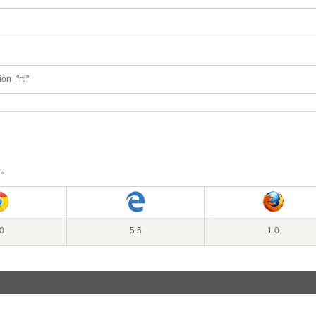
ion="rtl"
号。
0
5.5
1.0