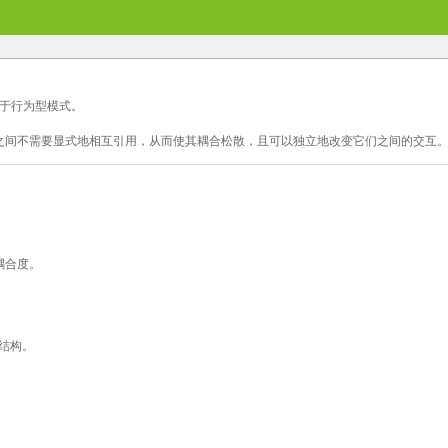
，属于行为型模式。
之间不需要显式地相互引用，从而使其耦合松散，且可以独立地改变它们之间的交互
耦合度。
结构。