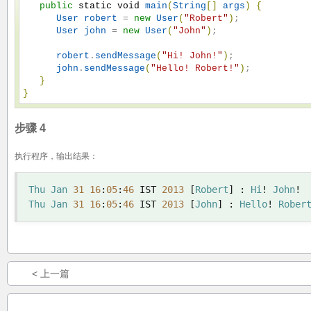
public
static
void
main
(
String
[
]
args
)
{
User
robert
 = 
new
User
(
"
Robert
"
)
;

User
john
 = 
new
User
(
"
John
"
)
;

robert
.
sendMessage
(
"
Hi! John!
"
)
;

john
.
sendMessage
(
"
Hello! Robert!
"
)
;

}
}
步骤 4
执行程序，输出结果：
Thu
Jan
31
16
:
05
:
46
 IST 
2013
[
Robert
]
:
Hi
!
John
!
Thu
Jan
31
16
:
05
:
46
 IST 
2013
[
John
]
:
Hello
!
Rober
< 上一篇