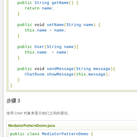
public
String
getName
(
)
{
return
name
;

}
public
void
setName
(
String
name
)
{
this
.
name
 = 
name
;

}
public
User
(
String
name
)
{
this
.
name
  = 
name
;

}
public
void
sendMessage
(
String
message
)
{
ChatRoom
.
showMessage
(
this
,
message
)
;

}
}
步骤 3
使用
User
对象来显示他们之间的通信。
MediatorPatternDemo.java
public
class
MediatorPatternDemo
{