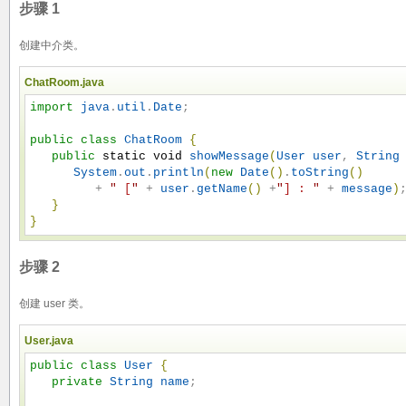
步骤 1
创建中介类。
ChatRoom.java
import
java
.
util
.
Date
;

public
class
ChatRoom
{
public
static
void
showMessage
(
User
user
, 
String
System
.
out
.
println
(
new
Date
(
)
.
toString
(
)
         + 
"
 [
"
 + 
user
.
getName
(
)
 +
"
] : 
"
 + 
message
)
;
}
}
步骤 2
创建 user 类。
User.java
public
class
User
{
private
String
name
;
