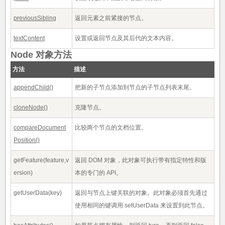
previousSibling
返回元素之前紧接的节点。
textContent
设置或返回节点及其后代的文本内容。
Node 对象方法
方法
描述
appendChild()
把新的子节点添加到节点的子节点列表末尾。
cloneNode()
克隆节点。
compareDocument
比较两个节点的文档位置。
Position()
getFeature(feature,v
返回 DOM 对象，此对象可执行带有指定特性和版
ersion)
本的专门的 API。
getUserData(key)
返回与节点上键关联的对象。此对象必须首先通过
使用相同的键调用 setUserData 来设置到此节点。