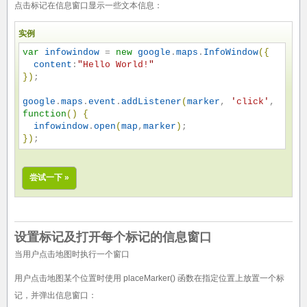
点击标记在信息窗口显示一些文本信息：
实例
var
infowindow
 = 
new
google
.
maps
.
InfoWindow
(
{
content
:
"
Hello World!
"
}
)
;

google
.
maps
.
event
.
addListener
(
marker
, 
'
click
'
, 
function
(
)
{
infowindow
.
open
(
map
,
marker
)
}
)
;
尝试一下 »
设置标记及打开每个标记的信息窗口
当用户点击地图时执行一个窗口
用户点击地图某个位置时使用 placeMarker() 函数在指定位置上放置一个标
记，并弹出信息窗口：