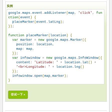
实例
google
.
maps
.
event
.
addListener
(
map
, 
'
click
'
, 
fun
ction
(
event
)
{
placeMarker
(
event
.
latLng
)
}
)
;

function
placeMarker
(
location
)
{
var
marker
 = 
new
google
.
maps
.
Marker
(
{
position
: 
location
,

map
: 
map
,

}
)
;

var
infowindow
 = 
new
google
.
maps
.
InfoWindow
(
{
content
: 
'
Latitude: 
'
 + 
location
.
lat
(
)
 +

'
<br>Longitude: 
'
 + 
location
.
lng
(
)
}
)
;

infowindow
.
open
(
map
,
marker
)
}
尝试一下 »