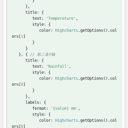
}
},
      title
:
{
         text
:
'Temperature'
,
         style
:
{
            color
:
Highcharts
.
getOptions
().
col
ors
[
1
]
}
}
},
{
// 第二条Y轴
      title
:
{
         text
:
'Rainfall'
,
         style
:
{
            color
:
Highcharts
.
getOptions
().
col
ors
[
0
]
}
},
      labels
:
{
         format
:
'{value} mm'
,
         style
:
{
            color
:
Highcharts
.
getOptions
().
col
ors
[
0
]