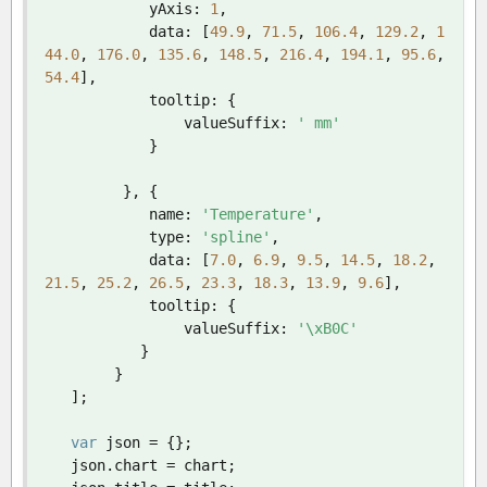
            yAxis
:
1
,
            data
:
[
49.9
,
71.5
,
106.4
,
129.2
,
1
44.0
,
176.0
,
135.6
,
148.5
,
216.4
,
194.1
,
95.6
,
54.4
],
            tooltip
:
{
                valueSuffix
:
' mm'
}
},
{
            name
:
'Temperature'
,
            type
:
'spline'
,
            data
:
[
7.0
,
6.9
,
9.5
,
14.5
,
18.2
,
21.5
,
25.2
,
26.5
,
23.3
,
18.3
,
13.9
,
9.6
],
            tooltip
:
{
                valueSuffix
:
'\xB0C'
}
}
];
var
 json 
=
{};
   json
.
chart 
=
 chart
;