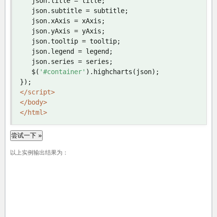
   json
.
title 
=
 title
;
   json
.
subtitle 
=
 subtitle
;
   json
.
xAxis 
=
 xAxis
;
   json
.
yAxis 
=
 yAxis
;
   json
.
tooltip 
=
 tooltip
;
   json
.
legend 
=
 legend
;
   json
.
series 
=
 series
;
   $
(
'#container'
).
highcharts
(
json
);
});
</script>
</body>
</html>
尝试一下 »
以上实例输出结果为：