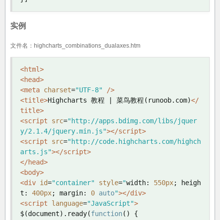
实例
文件名：highcharts_combinations_dualaxes.htm
<html>
<head>
<meta
charset
=
"UTF-8"
/>
<title>
Highcharts 教程 | 菜鸟教程(runoob.com)
</
title>
<script
src
=
"http://apps.bdimg.com/libs/jquer
y/2.1.4/jquery.min.js"
></script>
<script
src
=
"http://code.highcharts.com/highch
arts.js"
></script>
</head>
<body>
<div
id
=
"container"
style
=
"
width
:
550px
;
 heigh
t
:
400px
;
 margin
:
0
auto
"
></div>
<script
language
=
"JavaScript"
>
$
(
document
).
ready
(
function
()
{