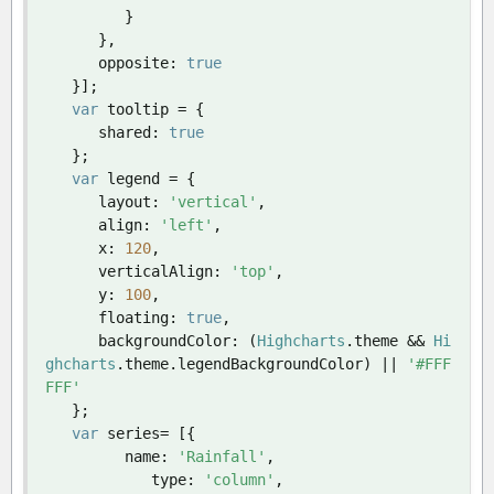
}
},
      opposite
:
true
}];
var
 tooltip 
=
{
      shared
:
true
};
var
 legend 
=
{
      layout
:
'vertical'
,
      align
:
'left'
,
      x
:
120
,
      verticalAlign
:
'top'
,
      y
:
100
,
      floating
:
true
,
      backgroundColor
:
(
Highcharts
.
theme 
&&
Hi
ghcharts
.
theme
.
legendBackgroundColor
)
||
'#FFF
FFF'
};
var
 series
=
[{
         name
:
'Rainfall'
,
            type
:
'column'
,