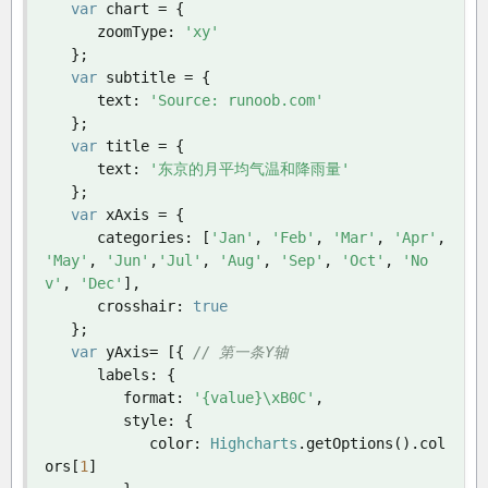
var
 chart 
=
{
      zoomType
:
'xy'
};
var
 subtitle 
=
{
      text
:
'Source: runoob.com'
};
var
 title 
=
{
      text
:
'东京的月平均气温和降雨量'
};
var
 xAxis 
=
{
      categories
:
[
'Jan'
,
'Feb'
,
'Mar'
,
'Apr'
,
'May'
,
'Jun'
,
'Jul'
,
'Aug'
,
'Sep'
,
'Oct'
,
'No
v'
,
'Dec'
],
      crosshair
:
true
};
var
 yAxis
=
[{
// 第一条Y轴
      labels
:
{
         format
:
'{value}\xB0C'
,
         style
:
{
            color
:
Highcharts
.
getOptions
().
col
ors
[
1
]