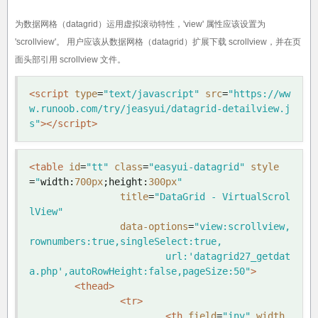
为数据网格（datagrid）运用虚拟滚动特性，'view' 属性应该设置为
'scrollview'。 用户应该从数据网格（datagrid）扩展下载 scrollview，并在页
面头部引用 scrollview 文件。
<script
type
=
"text/javascript"
src
=
"https://ww
w.runoob.com/try/jeasyui/datagrid-detailview.j
s"
></script>
<table
id
=
"tt"
class
=
"easyui-datagrid"
style
=
"
width
:
700px
;
height
:
300px
"
title
=
"DataGrid - VirtualScrol
lView"
data-options
=
"view:scrollview,
rownumbers:true,singleSelect:true,

			url:'datagrid27_getdat
a.php',autoRowHeight:false,pageSize:50"
>
<thead>
<tr>
<th
field
=
"inv"
width