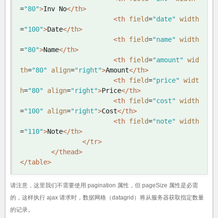
=
"80"
>
Inv No
</th>
<th
field
=
"date"
width
=
"100"
>
Date
</th>
<th
field
=
"name"
width
=
"80"
>
Name
</th>
<th
field
=
"amount"
wid
th
=
"80"
align
=
"right"
>
Amount
</th>
<th
field
=
"price"
widt
h
=
"80"
align
=
"right"
>
Price
</th>
<th
field
=
"cost"
width
=
"100"
align
=
"right"
>
Cost
</th>
<th
field
=
"note"
width
=
"110"
>
Note
</th>
</tr>
</thead>
</table>
请注意，这里我们不需要使用 pagination 属性，但 pageSize 属性是必需
的，这样执行 ajax 请求时，数据网格（datagrid）将从服务器获取指定数量
的记录。