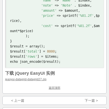
'name'
=>
'Name'
.
 $index
,
'note'
=>
'Note'
.
 $index
,
'amount'
=>
 $amount
,
'price'
=>
 sprintf
(
'%01.2f'
,
$p
rice
),
'cost'
=>
 sprintf
(
'%01.2f'
,
$am
ount
*
$price
)
);
}
$result 
=
 array
();
$result
[
'total'
]
=
8000
;
$result
[
'rows'
]
=
 $items
;
echo json_encode
(
$result
);
下载 jQuery EasyUI 实例
jeasyui-datagrid-datagrid27.zip
返回顶部
< 上一篇
下一篇 >