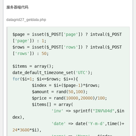
服务器端代码
datagrid27_getdata.php
$page 
=
 isset
(
$_POST
[
'page'
])
?
 intval
(
$_POST
[
'page'
])
:
1
;
$rows 
=
 isset
(
$_POST
[
'rows'
])
?
 intval
(
$_POST
[
'rows'
])
:
50
;
$items 
=
 array
();
date_default_timezone_set
(
'UTC'
);
for
(
$i
=
1
;
 $i
<=
$rows
;
 $i
++){
	$index 
=
 $i
+(
$page
-
1
)*
$rows
;
	$amount 
=
 rand
(
50
,
100
);
	$price 
=
 rand
(
10000
,
20000
)/
100
;
	$items
[]
=
 array
(
'inv'
=>
 sprintf
(
"INV%04d"
,
$in
dex
),
'date'
=>
 date
(
'Y-m-d'
,
time
()+
24
*
3600
*
$i
),