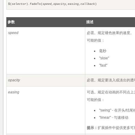
$(
selector
).fadeTo(
speed,opacity,easing,callback
)
参数
描述
speed
必需。规定褪色效果的速度。
可能的值：
毫秒
"slow"
"fast"
opacity
必需。规定要淡入或淡出的透明度。
easing
可选。规定在动画的不同点上元素
可能的值：
"swing" - 在开头
"linear" - 匀速移动
提示：
扩展插件中提供更多可用的