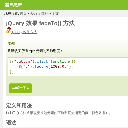
菜鸟教程
现在位置:
首页
>
jQuery 教程
> 正文
jQuery 效果
fadeTo()
方法
jQuery 效果方法
实例
逐渐改变所有 <p> 元素的不透明度：
$
(
"
button
"
)
.
click
(
function
(
)
{
    $
(
"
p
"
)
.
fadeTo
(
1000
,
0.4
)
}
)
;
尝试一下 »
定义和用法
fadeTo() 方法逐渐改变被选元素的不透明度为指定的值（褪色效果）。
语法