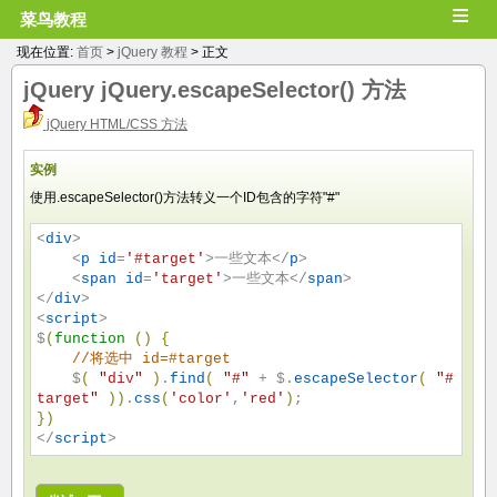
≡
菜鸟教程
现在位置:
首页
>
jQuery 教程
> 正文
jQuery
jQuery.escapeSelector()
方法
jQuery HTML/CSS 方法
实例
使用.escapeSelector()方法转义一个ID包含的字符"#"
<
div
>

    <
p
id
=
'
#target
'
>一些文本</
p
>

    <
span
id
=
'
target
'
>一些文本</
span
>

</
div
>

<
script
>

$
(
function
(
)
{
//
将选中 id=#target
    $
(
"
div
"
)
.
find
(
"
#
"
 + $.
escapeSelector
(
"
#
target
"
)
)
.
css
(
'
color
'
,
'
red
'
)
}
)
</
script
>