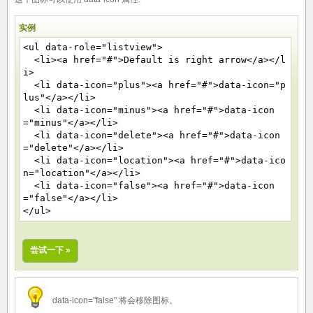
实例
<ul data-role="listview">
<li><a href="#">Default is right arrow</a></l
i>
<li data-icon="plus"><a href="#">data-icon="p
lus"</a></li>
<li data-icon="minus"><a href="#">data-icon
="minus"</a></li>
<li data-icon="delete"><a href="#">data-icon
="delete"</a></li>
<li data-icon="location"><a href="#">data-ico
n="location"</a></li>
<li data-icon="false"><a href="#">data-icon
="false"</a></li>
</ul>
尝试一下 »
data-icon="false" 将会移除图标。