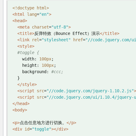
<!doctype html>
<html
lang
=
"en"
>
<head>
<meta
charset
=
"utf-8"
>
<title>
反弹特效（Bounce Effect）演示
</title>
<link
rel
=
"stylesheet"
href
=
"//code.jquery.com/u
<style>
#toggle {
    width
:
100px
;
    height
:
100px
;
    background
:
#ccc;
}
</style>
<script
src
=
"//code.jquery.com/jquery-1.10.2.js"
<script
src
=
"//code.jquery.com/ui/1.10.4/jquery-
</head>
<body>
<p>
点击任意地方进行切换。
</p>
<div
id
=
"toggle"
></div>