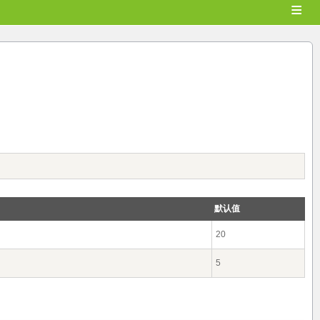
≡
默认值
20
5