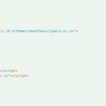
i/1.10.4/themes/smoothness/jquery-ui.css"
>
></script>
ui.js"
></script>