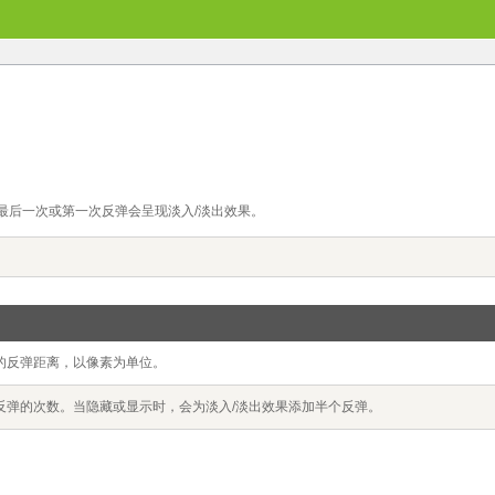
时，最后一次或第一次反弹会呈现淡入/淡出效果。
的反弹距离，以像素为单位。
反弹的次数。当隐藏或显示时，会为淡入/淡出效果添加半个反弹。