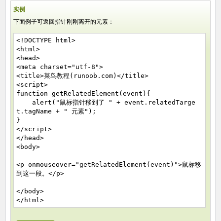
实例
下面例子可返回指针刚刚离开的元素：
<!DOCTYPE html>
<html>
<head>
<meta charset="utf-8">
<title>菜鸟教程(runoob.com)</title>
<script>
function getRelatedElement(event){
alert("鼠标指针移到了 " + event.relatedTarge
t.tagName + " 元素");
}
</script>
</head>
<body>
<p onmouseover="getRelatedElement(event)">鼠标移
到这一段。</p>
</body>
</html>