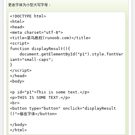
更改字体为小型大写字母：
<!DOCTYPE html>
<html>
<head>
<meta charset="utf-8">
<title>菜鸟教程(runoob.com)</title>
<script>
function displayResult(){
document.getElementById("p1").style.fontVar
iant="small-caps";
}
</script>
</head>
<body>
<p id="p1">This is some text.</p>
<p>THIS IS SOME TEXT.</p>
<br>
<button type="button" onclick="displayResult
()">修改字体</button>
</body>
</html>