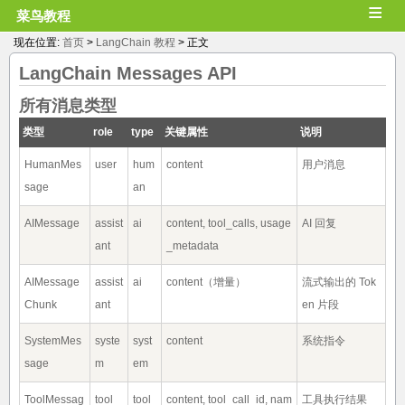
≡
菜鸟教程
现在位置:
首页
>
LangChain 教程
> 正文
LangChain Messages API
所有消息类型
类型
role
type
关键属性
说明
HumanMes
user
hum
content
用户消息
sage
an
AIMessage
assist
ai
content, tool_calls, usage
AI 回复
ant
_metadata
AIMessage
assist
ai
content（增量）
流式输出的 Tok
Chunk
ant
en 片段
SystemMes
syste
syst
content
系统指令
sage
m
em
ToolMessag
tool
tool
content, tool_call_id, nam
工具执行结果