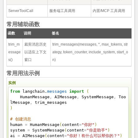
ServerToolCall
服务端工具调用
内置/MCP 工具调用
常用辅助函数
函数
说明
签名
trim_m
裁剪消息历史
trim_messages(messages, *, max_tokens, str
essage
以适应上下文
ategy, token_counter, include_system, start_o
s()
窗口
n)
常用用法示例
实例
from
langchain.
messages
import
(
HumanMessage
,
AIMessage
,
SystemMessage
,
Too
lMessage
,
trim_messages
)
# 创建消息
human
=
HumanMessage
(
content
=
"你好"
)
system
=
SystemMessage
(
content
=
"你是助手"
)
ai
=
AIMessage
(
content
=
"你好！有什么可以帮你的？"
)