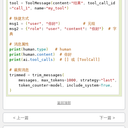
tool
=
ToolMessage
(
content
=
"结果"
,
tool_call_id
=
"call_1"
,
name
=
"my_tool"
)
# 快捷方式
msg1
=
(
"user"
,
"你好"
)
# 元组
msg2
=
{
"role"
:
"user"
,
"content"
:
"你好"
}
# 字
典
# 消息属性
print
(
human.
type
)
# human
print
(
human.
content
)
# 你好
print
(
ai.
tool_calls
)
# [] 或 [ToolCall]
# 裁剪消息
trimmed
=
trim_messages
(
messages
,
max_tokens
=
1000
,
strategy
=
"last"
,
token_counter
=
model
,
include_system
=
True
,
)
返回顶部
< 上一篇
下一篇 >