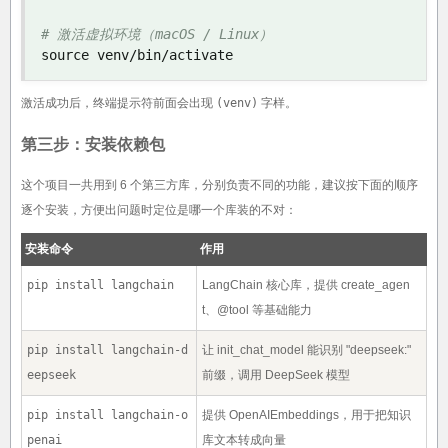
# 激活虚拟环境（macOS / Linux）
source venv
/
bin
/
activate
激活成功后，终端提示符前面会出现
(venv)
字样。
第三步：安装依赖包
这个项目一共用到 6 个第三方库，分别负责不同的功能，建议按下面的顺序
逐个安装，方便出问题时定位是哪一个库装的不对：
安装命令
作用
pip install langchain
LangChain 核心库，提供 create_agen
t、@tool 等基础能力
pip install langchain-d
让 init_chat_model 能识别 "deepseek:"
eepseek
前缀，调用 DeepSeek 模型
pip install langchain-o
提供 OpenAIEmbeddings，用于把知识
penai
库文本转成向量