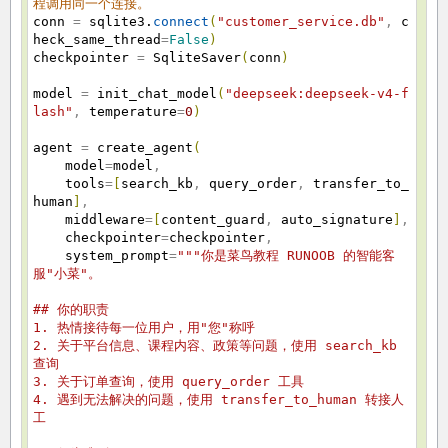
程调用同一个连接。
conn
=
sqlite3.
connect
(
"customer_service.db"
,
c
heck_same_thread
=
False
)
checkpointer
=
SqliteSaver
(
conn
)
model
=
init_chat_model
(
"deepseek:deepseek-v4-f
lash"
,
temperature
=
0
)
agent
=
create_agent
(
model
=
model
,
tools
=
[
search_kb
,
query_order
,
transfer_to_
human
]
,
middleware
=
[
content_guard
,
auto_signature
]
,
checkpointer
=
checkpointer
,
system_prompt
=
"""你是菜鸟教程 RUNOOB 的智能客
服"小菜"。
## 你的职责
1. 热情接待每一位用户，用"您"称呼
2. 关于平台信息、课程内容、政策等问题，使用 search_kb
查询
3. 关于订单查询，使用 query_order 工具
4. 遇到无法解决的问题，使用 transfer_to_human 转接人
工