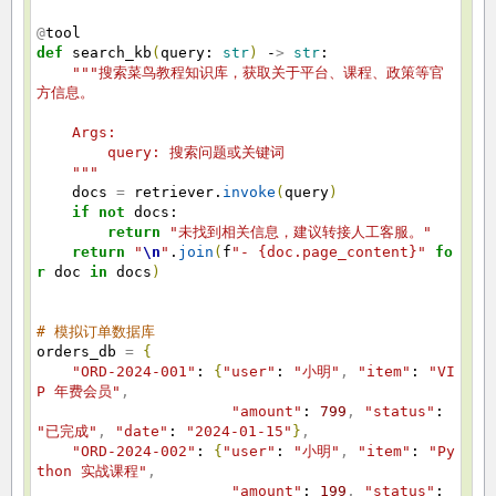
@
tool
def
search_kb
(
query:
str
)
-
>
str
:
"""搜索菜鸟教程知识库，获取关于平台、课程、政策等官
方信息。
Args:
query: 搜索问题或关键词
"""
docs
=
retriever.
invoke
(
query
)
if
not
docs:
return
"未找到相关信息，建议转接人工客服。"
return
"
\n
"
.
join
(
f
"- {doc.page_content}"
fo
r
doc
in
docs
)
# 模拟订单数据库
orders_db
=
{
"ORD-2024-001"
:
{
"user"
:
"小明"
,
"item"
:
"VI
P 年费会员"
,
"amount"
:
799
,
"status"
:
"已完成"
,
"date"
:
"2024-01-15"
}
,
"ORD-2024-002"
:
{
"user"
:
"小明"
,
"item"
:
"Py
thon 实战课程"
,
"amount"
:
199
,
"status"
: