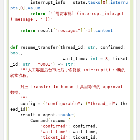
interrupt_info
=
state.
tasks
[
0
]
.
interru
pts
[
0
]
.
value
return
f
"[需要审批] {interrupt_info.get
('message', '')}"
return
result
[
"messages"
]
[
-
1
]
.
content
def
resume_transfer
(
thread_id:
str
,
confirmed:
bool
,
wait_time:
int
=
3
,
ticket
_id:
str
=
"0001"
)
-
>
str
:
"""人工客服后台审批后，恢复被 interrupt() 中断的
转接流程。
对应 transfer_to_human 工具里等待的 approval
数据。
"""
config
=
{
"configurable"
:
{
"thread_id"
: thr
ead_id
}
}
result
=
agent.
invoke
(
Command
(
resume
=
{
"confirmed"
: confirmed
,
"wait_time"
: wait_time
,
"ticket_id"
: ticket_id
,