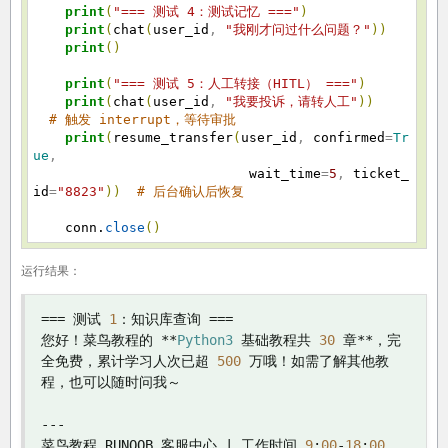
print
(
"=== 测试 4：测试记忆 ==="
)
print
(
chat
(
user_id
,
"我刚才问过什么问题？"
)
)
print
(
)
print
(
"=== 测试 5：人工转接（HITL） ==="
)
print
(
chat
(
user_id
,
"我要投诉，请转人工"
)
)
# 触发 interrupt，等待审批
print
(
resume_transfer
(
user_id
,
confirmed
=
Tr
ue
,
wait_time
=
5
,
ticket_
id
=
"8823"
)
)
# 后台确认后恢复
conn.
close
(
)
运行结果：
===
测试
1
：知识库查询
===
您好！菜鸟教程的
**
Python3
基础教程共
30
章**，完
全免费，累计学习人次已超
500
万哦！如需了解其他教
程，也可以随时问我～
---
菜鸟教程
 RUNOOB 
客服中心
|
工作时间
9
:
00
-
18
:
00