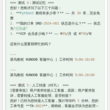
===
测试
4
：测试记忆
===
您好！您刚才问了以下三个问题：
1.
**
Python3
教程有多少章？**
——
共
30
章，完全免
费
2.
**我的订单
 ORD
-
2024
-
001
状态是什么？**
——
状态
为
"已完成"
3.
**
VIP 
会员多少钱？**
——
¥
99
/月
或
¥
799
/年
还有什么需要我帮忙的吗？
---
菜鸟教程
 RUNOOB 
客服中心
|
工作时间
9
:
00
-
18
:
00
---
菜鸟教程
 RUNOOB 
客服中心
|
工作时间
9
:
00
-
18
:
00
===
测试
5
：人工转接（
HITL
）
===
[需要审批]
用户请求转接人工客服，原因：用户要求投
诉，需要转接人工客服处理。是否转接？
您好！已经为您转接人工客服，预计等待约
5
分钟。您的
工单号是
**
TK
-
8823
**，请稍候，客服会尽快为您处理～