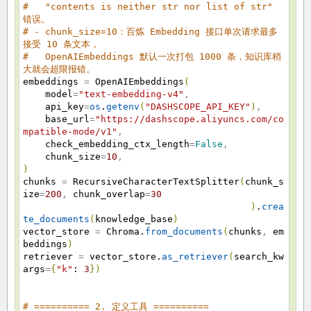
# "contents is neither str nor list of str"
错误。
# - chunk_size=10：百炼 Embedding 接口单次请求最多
接受 10 条文本，
# OpenAIEmbeddings 默认一次打包 1000 条，知识库稍
大就会超限报错。
embeddings
=
OpenAIEmbeddings
(
model
=
"text-embedding-v4"
,
api_key
=
os
.
getenv
(
"DASHSCOPE_API_KEY"
)
,
base_url
=
"https://dashscope.aliyuncs.com/co
mpatible-mode/v1"
,
check_embedding_ctx_length
=
False
,
chunk_size
=
10
,
)
chunks
=
RecursiveCharacterTextSplitter
(
chunk_s
ize
=
200
,
chunk_overlap
=
30
)
.
crea
te_documents
(
knowledge_base
)
vector_store
=
Chroma.
from_documents
(
chunks
,
em
beddings
)
retriever
=
vector_store.
as_retriever
(
search_kw
args
=
{
"k"
:
3
}
)
# ========== 2. 定义工具 ==========