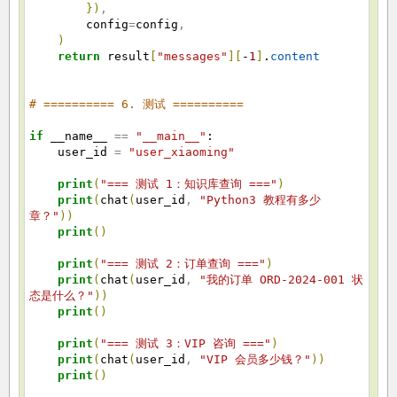
}
)
,
config
=
config
,
)
return
result
[
"messages"
]
[
-
1
]
.
content
# ========== 6. 测试 ==========
if
__name__
==
"__main__"
:
user_id
=
"user_xiaoming"
print
(
"=== 测试 1：知识库查询 ==="
)
print
(
chat
(
user_id
,
"Python3 教程有多少
章？"
)
)
print
(
)
print
(
"=== 测试 2：订单查询 ==="
)
print
(
chat
(
user_id
,
"我的订单 ORD-2024-001 状
态是什么？"
)
)
print
(
)
print
(
"=== 测试 3：VIP 咨询 ==="
)
print
(
chat
(
user_id
,
"VIP 会员多少钱？"
)
)
print
(
)