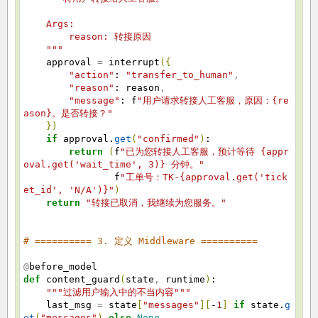
Args:
reason: 转接原因
"""
approval
=
interrupt
(
{
"action"
:
"transfer_to_human"
,
"reason"
: reason
,
"message"
: f
"用户请求转接人工客服，原因：{re
ason}。是否转接？"
}
)
if
approval.
get
(
"confirmed"
)
:
return
(
f
"已为您转接人工客服，预计等待 {appr
oval.get('wait_time', 3)} 分钟。"
f
"工单号：TK-{approval.get('tick
et_id', 'N/A')}"
)
return
"转接已取消，我继续为您服务。"
# ========== 3. 定义 Middleware ==========
@
before_model
def
content_guard
(
state
,
runtime
)
:
"""过滤用户输入中的不当内容"""
last_msg
=
state
[
"messages"
]
[
-
1
]
if
state.
g
et
(
"messages"
)
else
None