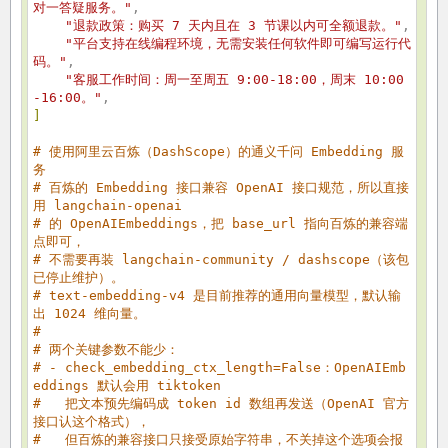
对一答疑服务。"
,
"退款政策：购买 7 天内且在 3 节课以内可全额退款。"
,
"平台支持在线编程环境，无需安装任何软件即可编写运行代
码。"
,
"客服工作时间：周一至周五 9:00-18:00，周末 10:00
-16:00。"
,
]
# 使用阿里云百炼（DashScope）的通义千问 Embedding 服
务
# 百炼的 Embedding 接口兼容 OpenAI 接口规范，所以直接
用 langchain-openai
# 的 OpenAIEmbeddings，把 base_url 指向百炼的兼容端
点即可，
# 不需要再装 langchain-community / dashscope（该包
已停止维护）。
# text-embedding-v4 是目前推荐的通用向量模型，默认输
出 1024 维向量。
#
# 两个关键参数不能少：
# - check_embedding_ctx_length=False：OpenAIEmb
eddings 默认会用 tiktoken
# 把文本预先编码成 token id 数组再发送（OpenAI 官方
接口认这个格式），
# 但百炼的兼容接口只接受原始字符串，不关掉这个选项会报