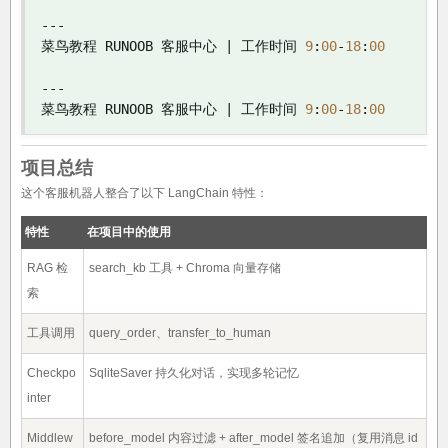
---
菜鸟教程
 RUNOOB 
客服中心
|
工作时间
9
:
00
-
18
:
00
---
菜鸟教程
 RUNOOB 
客服中心
|
工作时间
9
:
00
-
18
:
00
项目总结
这个客服机器人整合了以下 LangChain 特性：
特性
在项目中的使用
RAG 检
search_kb 工具 + Chroma 向量存储
索
工具调用
query_order、transfer_to_human
Checkpo
SqliteSaver 持久化对话，实现多轮记忆
inter
Middlew
before_model 内容过滤 + after_model 签名追加（复用消息 id