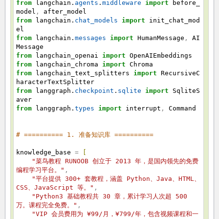
from
langchain.
agents
.
middleware
import
before_
model
,
after_model
from
langchain.
chat_models
import
init_chat_mod
el
from
langchain.
messages
import
HumanMessage
,
AI
Message
from
langchain_openai
import
OpenAIEmbeddings
from
langchain_chroma
import
Chroma
from
langchain_text_splitters
import
RecursiveC
haracterTextSplitter
from
langgraph.
checkpoint
.
sqlite
import
SqliteS
aver
from
langgraph.
types
import
interrupt
,
Command
# ========== 1. 准备知识库 ==========
knowledge_base
=
[
"菜鸟教程 RUNOOB 创立于 2013 年，是国内领先的免费
编程学习平台。"
,
"平台提供 300+ 套教程，涵盖 Python、Java、HTML、
CSS、JavaScript 等。"
,
"Python3 基础教程共 30 章，累计学习人次超 500
万。课程完全免费。"
,
"VIP 会员费用为 ¥99/月，¥799/年，包含视频课程和一