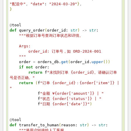
"配送中"
,
"date"
:
"2024-03-20"
}
,
}
@
tool
def
query_order
(
order_id:
str
)
-
>
str
:
"""根据订单号查询订单状态和详情。
Args:
order_id: 订单号，如 ORD-2024-001
"""
order
=
orders_db.
get
(
order_id.
upper
(
)
)
if
not
order:
return
f
"未找到订单 {order_id}。请确认订单
号是否正确。"
return
(
f
"订单 {order_id}：{order['item']} |
"
f
"金额 ¥{order['amount']} | "
f
"状态 {order['status']} | "
f
"日期 {order['date']}"
)
@
tool
def
transfer_to_human
(
reason:
str
)
-
>
str
:
"""将用户转接给人工客服。