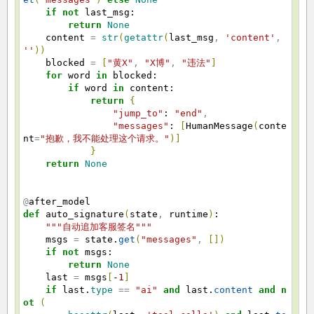
if
not
last_msg:
return
None
content
=
str
(
getattr
(
last_msg
,
'content'
,
''
)
)
blocked
=
[
"黄X"
,
"X博"
,
"违法"
]
for
word
in
blocked:
if
word
in
content:
return
{
"jump_to"
:
"end"
,
"messages"
:
[
HumanMessage
(
conte
nt
=
"抱歉，我不能处理这个请求。"
)
]
}
return
None
@
after_model
def
auto_signature
(
state
,
runtime
)
:
"""自动追加客服签名"""
msgs
=
state.
get
(
"messages"
,
[
]
)
if
not
msgs:
return
None
last
=
msgs
[
-
1
]
if
last.
type
==
"ai"
and
last.
content
and
n
ot
(