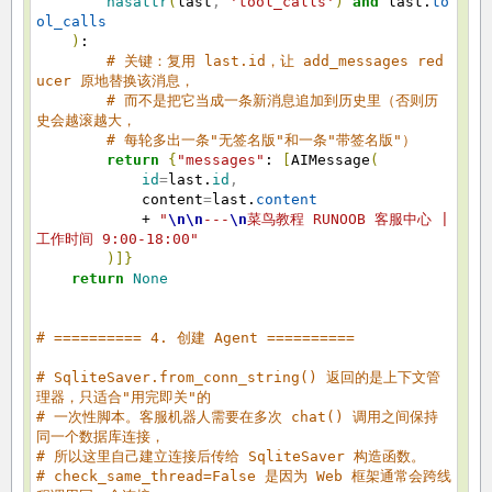
hasattr
(
last
,
'tool_calls'
)
and
last.
to
ol_calls
)
:
# 关键：复用 last.id，让 add_messages red
ucer 原地替换该消息，
# 而不是把它当成一条新消息追加到历史里（否则历
史会越滚越大，
# 每轮多出一条"无签名版"和一条"带签名版"）
return
{
"messages"
:
[
AIMessage
(
id
=
last.
id
,
content
=
last.
content
+
"
\n
\n
---
\n
菜鸟教程 RUNOOB 客服中心 |
工作时间 9:00-18:00"
)
]
}
return
None
# ========== 4. 创建 Agent ==========
# SqliteSaver.from_conn_string() 返回的是上下文管
理器，只适合"用完即关"的
# 一次性脚本。客服机器人需要在多次 chat() 调用之间保持
同一个数据库连接，
# 所以这里自己建立连接后传给 SqliteSaver 构造函数。
# check_same_thread=False 是因为 Web 框架通常会跨线