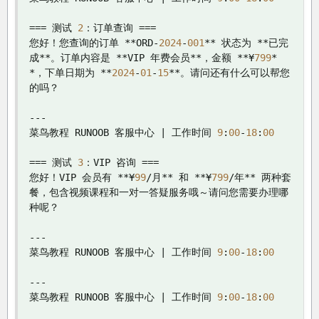
===
测试
2
：订单查询
===
您好！您查询的订单
**
ORD
-
2024
-
001
**
状态为
**已完
成**。订单内容是
**
VIP 
年费会员**，金额
**¥
799
*
*，下单日期为
**
2024
-
01
-
15
**。请问还有什么可以帮您
的吗？
---
菜鸟教程
 RUNOOB 
客服中心
|
工作时间
9
:
00
-
18
:
00
===
测试
3
：
VIP 
咨询
===
您好！
VIP 
会员有
**¥
99
/月**
和
**¥
799
/年**
两种套
餐，包含视频课程和一对一答疑服务哦～请问您需要办理哪
种呢？
---
菜鸟教程
 RUNOOB 
客服中心
|
工作时间
9
:
00
-
18
:
00
---
菜鸟教程
 RUNOOB 
客服中心
|
工作时间
9
:
00
-
18
:
00