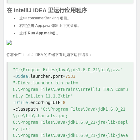
在 IntelliJ IDEA 里运行应用程序
选中 consumerBanking 项目。
右键点击 App.java 弹出上下文菜单。
选择
Run App.main()
。
你将会在 IntelliJ IDEA 的终端下看到如下运行结果：
"C:\Program Files\Java\jdk1.6.0_21\bin\java"
-
Didea
.
launcher
.
port
=
7533
"-Didea.launcher.bin.path=

C:\Program Files\JetBrains\IntelliJ IDEA Commu
nity Edition 11.1.2\bin"
-
Dfile
.
encoding
=
UTF
-
8
-
classpath 
"C:\Program Files\Java\jdk1.6.0_21
\jre\lib\charsets.jar;

C:\Program Files\Java\jdk1.6.0_21\jre\lib\depl
oy.jar;

C:\Program Files\Java\jdk1.6.0_21\jre\lib\java