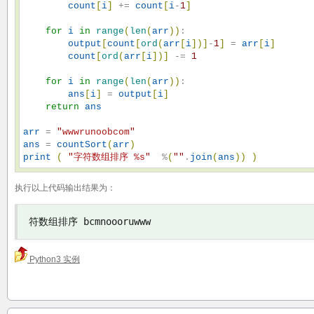
count
[
i
]
 += 
count
[
i
-
1
]
for
i
in
range
(
len
(
arr
)
)
: 

output
[
count
[
ord
(
arr
[
i
]
)
]
-
1
]
 = 
arr
[
i
]
count
[
ord
(
arr
[
i
]
)
]
 -= 
1
for
i
in
range
(
len
(
arr
)
)
: 

ans
[
i
]
 = 
output
[
i
]
return
ans
arr
 = 
"
wwwrunoobcom
"
ans
 = 
countSort
(
arr
)
print
(
"
字符数组排序 %s
"
  %
(
"
"
.
join
(
ans
)
)
)
执行以上代码输出结果为：
符数组排序
 bcmnoooruwww
Python3 实例