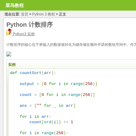
菜鸟教程
现在位置:
首页
>
Python 3 教程
> 正文
Python 计数排序
Python3 实例
计数排序的核心在于将输入的数据值转化为键存储在额外开辟的数组空间中。作
实例
def
countSort
(
arr
)
: 

output
 = 
[
0
for
i
in
range
(
256
)
]
count
 = 
[
0
for
i
in
range
(
256
)
]
ans
 = 
[
"
"
for
_
in
arr
]
for
i
in
arr
: 

count
[
ord
(
i
)
]
 += 
1
for
i
in
range
(
256
)
: 
