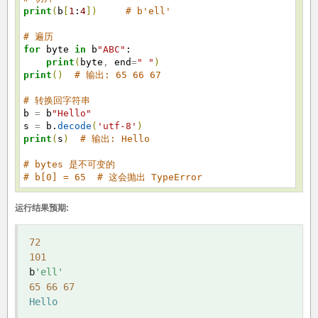
print
(
b
[
1
:
4
]
)
# b'ell'
# 遍历
for
byte
in
b
"ABC"
:
print
(
byte
,
end
=
" "
)
print
(
)
# 输出: 65 66 67
# 转换回字符串
b
=
b
"Hello"
s
=
b.
decode
(
'utf-8'
)
print
(
s
)
# 输出: Hello
# bytes 是不可变的
# b[0] = 65 # 这会抛出 TypeError
运行结果预期:
72
101
b
'ell'
65
66
67
Hello