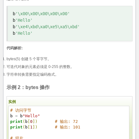
b
'\x00\x00\x00\x00\x00'
b
'Hello'
b
'\xe4\xbd\xa0\xe5\xa5\xbd'
b
'Hello'
代码解析:
bytes(5) 创建 5 个零字节。
可迭代对象的元素必须是 0-255 的整数。
字符串转换需要指定编码格式。
示例 2：bytes 操作
实例
# 访问字节
b
=
b
"Hello"
print
(
b
[
0
]
)
# 输出: 72
print
(
b
[
1
]
)
# 输出: 101
# 切片