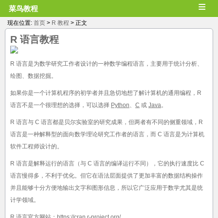
≡
菜鸟教程
现在位置:
首页
>
R 教程
> 正文
R
语言教程
R 语言是为数学研究工作者设计的一种数学编程语言，主要用于统计分析、
绘图、数据挖掘。
如果你是一个计算机程序的初学者并且急切地想了解计算机的通用编程，R
语言不是一个很理想的选择，可以选择
Python
、
C
或
Java
。
R 语言与 C 语言都是贝尔实验室的研究成果，但两者有不同的侧重领域，R
语言是一种解释型的面向数学理论研究工作者的语言，而 C 语言是为计算机
软件工程师设计的。
R 语言是解释运行的语言（与 C 语言的编译运行不同），它的执行速度比 C
语言慢得多，不利于优化。但它在语法层面提供了更加丰富的数据结构操作
并且能够十分方便地输出文字和图形信息，所以它广泛应用于数学尤其是统
计学领域。
R 语言官方网站：
https://cran.r-project.org/