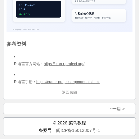
最常见的命令行运行方式
x <- c(1,2,3)
x * 2
4. R 的核心优势
[1] 2 4 6
数据分析 · 统计学 · 可视化 · 科研计算
R Language - WWW.RUNOOB.COM
参考资料
R 语言官方网站：
https://cran.r-project.org/
R 语言手册：
https://cran.r-project.org/manuals.html
返回顶部
下一篇 >
© 2026 菜鸟教程
备案号：
闽ICP备15012807号-1