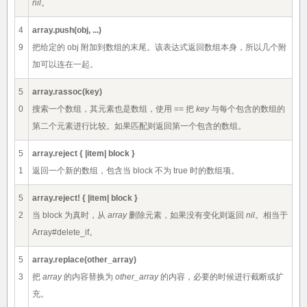
nil
。
4
array.push(obj, ...)
9
把给定的 obj 附加到数组的末尾。该表达式返回数组本身，所以几个附
加可以连在一起。
5
array.rassoc(key)
0
搜索一个数组，其元素也是数组，使用 == 把
key
与每个包含的数组的
第二个元素进行比较。如果匹配则返回第一个包含的数组。
5
array.reject { |item| block }
1
返回一个新的数组，包含当 block 不为 true 时的数组项。
5
array.reject! { |item| block }
2
当 block 为真时，从
array
删除元素，如果没有变化则返回
nil
。相当于
Array#delete_if。
5
array.replace(other_array)
3
把
array
的内容替换为
other_array
的内容，必要的时候进行截断或扩
充。