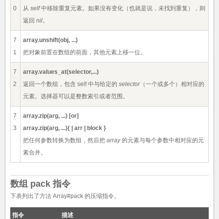
0
从
self
中移除重复元素。如果没有变化（也就是说，未找到重复），则
返回
nil
。
7
array.unshift(obj, ...)
1
把对象前置在数组的前面，其他元素上移一位。
7
array.values_at(selector,...)
2
返回一个数组，包含 self 中与给定的
selector
（一个或多个）相对应的
元素。选择器可以是整数索引或者范围。
7
array.zip(arg, ...) [or]
3
array.zip(arg, ...){ | arr | block }
把任何参数转换为数组，然后把
array
的元素与每个参数中相对应的元
素合并。
数组 pack 指令
下表列出了方法 Array#pack 的压缩指令。
指令
描述