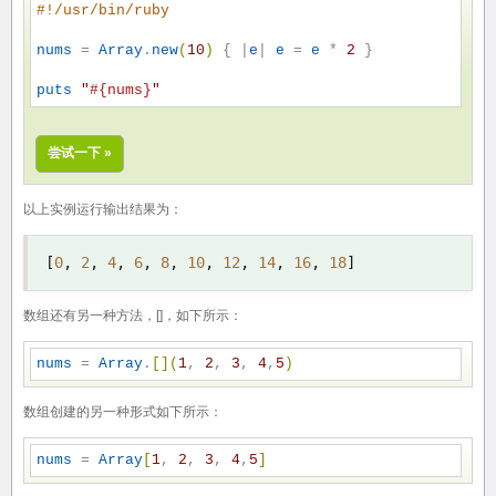
#
!/usr/bin/ruby
nums
 = 
Array
.
new
(
10
)
 { |
e
| 
e
 = 
e
 * 
2
 }

puts
"
#{nums}
"
尝试一下 »
以上实例运行输出结果为：
[
0
,
2
,
4
,
6
,
8
,
10
,
12
,
14
,
16
,
18
]
数组还有另一种方法，[]，如下所示：
nums
 = 
Array
.
[
]
(
1
, 
2
, 
3
, 
4
,
5
)
数组创建的另一种形式如下所示：
nums
 = 
Array
[
1
, 
2
, 
3
, 
4
,
5
]