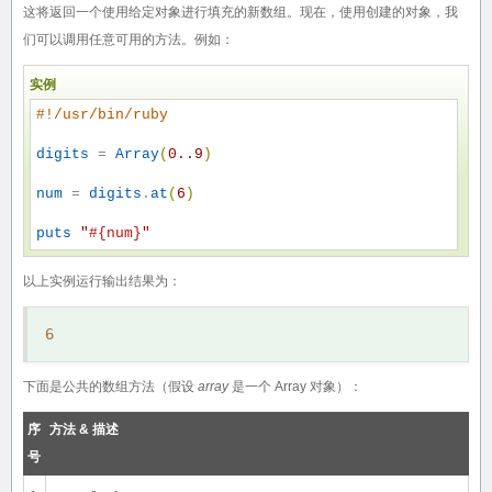
这将返回一个使用给定对象进行填充的新数组。现在，使用创建的对象，我
们可以调用任意可用的方法。例如：
实例
#
!/usr/bin/ruby
digits
 = 
Array
(
0.
.9
)
num
 = 
digits
.
at
(
6
)
puts
"
#{num}
"
以上实例运行输出结果为：
6
下面是公共的数组方法（假设
array
是一个 Array 对象）：
序
方法 & 描述
号