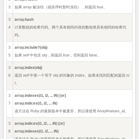
3
如果
array
被冻结（或排序时暂时冻结），则返回 true。
3
array.hash
4
计算数组的哈希代码。两个具有相同内容的数组将具有相同的哈希代
码。
3
array.include?(obj)
5
如果
self
中包含
obj
，则返回 true，否则返回 false。
3
array.index(obj)
6
返回
self
中第一个等于 obj 的对象的
index
。如果未找到匹配则返回
ni
l
。
3
array.indexes(i1, i2, ... iN) [or]
7
array.indices(i1, i2, ... iN)
该方法在 Ruby 的最新版本中被废弃，所以请使用 Array#values_at。
3
array.indices(i1, i2, ... iN) [or]
8
array.indexes(i1, i2, ... iN)