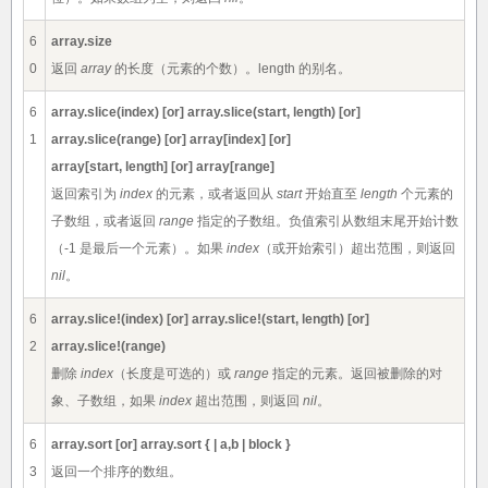
6
array.size
0
返回
array
的长度（元素的个数）。length 的别名。
6
array.slice(index) [or] array.slice(start, length) [or]
1
array.slice(range) [or] array[index] [or]
array[start, length] [or] array[range]
返回索引为
index
的元素，或者返回从
start
开始直至
length
个元素的
子数组，或者返回
range
指定的子数组。负值索引从数组末尾开始计数
（-1 是最后一个元素）。如果
index
（或开始索引）超出范围，则返回
nil
。
6
array.slice!(index) [or] array.slice!(start, length) [or]
2
array.slice!(range)
删除
index
（长度是可选的）或
range
指定的元素。返回被删除的对
象、子数组，如果
index
超出范围，则返回
nil
。
6
array.sort [or] array.sort { | a,b | block }
3
返回一个排序的数组。