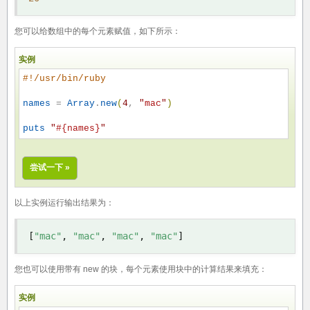
您可以给数组中的每个元素赋值，如下所示：
实例
#
!/usr/bin/ruby
names
 = 
Array
.
new
(
4
, 
"
mac
"
)
puts
"
#{names}
"
尝试一下 »
以上实例运行输出结果为：
[
"mac"
,
"mac"
,
"mac"
,
"mac"
]
您也可以使用带有 new 的块，每个元素使用块中的计算结果来填充：
实例