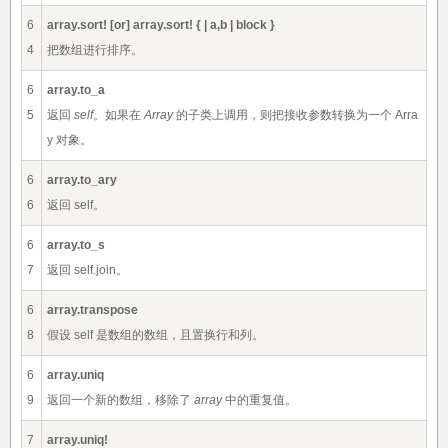
6
array.sort! [or] array.sort! { | a,b | block }
4
把数组进行排序。
6
array.to_a
5
返回
self
。如果在
Array
的子类上调用，则把接收参数转换为一个 Arra
y 对象。
6
array.to_ary
6
返回 self。
6
array.to_s
7
返回 self.join。
6
array.transpose
8
假设 self 是数组的数组，且置换行和列。
6
array.uniq
9
返回一个新的数组，移除了
array
中的重复值。
7
array.uniq!