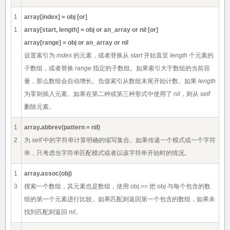
1
array[index] = obj [or]
1
array[start, length] = obj or an_array or nil [or]
array[range] = obj or an_array or nil
设置索引为
index
的元素，或者替换从
start
开始直至
length
个元素的
子数组，或者替换
range
指定的子数组。如果索引大于数组的当前容
量，那么数组会自动增长。负值索引从数组末尾开始计数。如果
length
为零则插入元素。如果在第二种或第三种形式中使用了
nil
，则从
self
删除元素。
1
array.abbrev(pattern = nil)
2
为
self
中的字符串计算明确的缩写集合。如果传递一个模式或一个字符
串，只考虑当字符串匹配模式或者以该字符串开始时的情况。
1
array.assoc(obj)
3
搜索一个数组，其元素也是数组，使用 obj.== 把 obj 与每个包含的数
组的第一个元素进行比较。如果匹配则返回第一个包含的数组，如果未
找到匹配则返回
nil
。