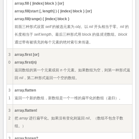
array.fill { |index| block } [or]
array.fill(start [, length] ) { |index| block } [or]
array.fill(range) { |index| block }
前面三种形式设置
self
的被选元素为
obj
。以
nil
开头相当于零。
nil
的
长度相当于
self.length
。最后三种形式用 block 的值
填充
数组。
block
通过带有被填充的每个元素的绝对索引来传递。
3
array.first [or]
0
array.first(n)
返回数组的第一个元素或前
n
个元素。如果数组为空，则第一种形式返
回
nil
，第二种形式返回一个空的数组。
3
array.flatten
1
返回一个新的数组，新数组是一个一维的扁平化的数组（递归）。
3
array.flatten!
2
把
array
进行扁平化。如果没有变化则返回
nil
。（数组不包含子数
组。）
3
array.frozen?