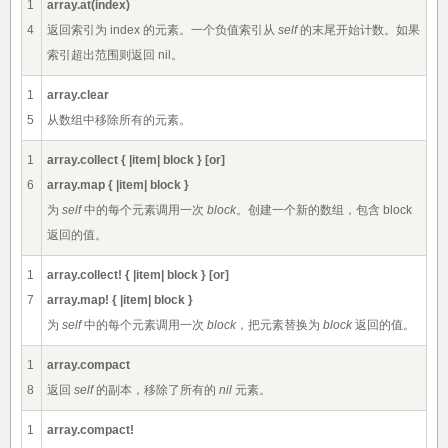
1
array.at(index)
4
返回索引为 index 的元素。一个负值索引从
self
的末尾开始计数。如果
索引超出范围则返回 nil。
1
array.clear
5
从数组中移除所有的元素。
1
array.collect { |item| block } [or]
6
array.map { |item| block }
为
self
中的每个元素调用一次
block
。创建一个新的数组，包含 block
返回的值。
1
array.collect! { |item| block } [or]
7
array.map! { |item| block }
为
self
中的每个元素调用一次
block
，把元素替换为
block
返回的值。
1
array.compact
8
返回
self
的副本，移除了所有的
nil
元素。
1
array.compact!