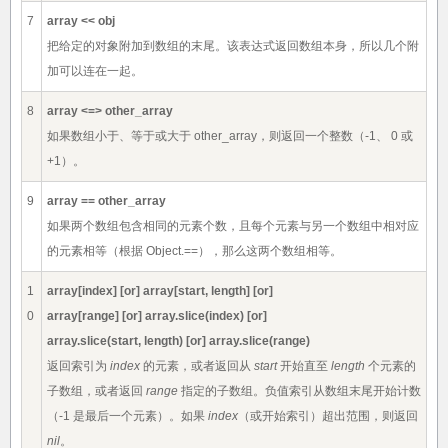
7
array << obj
把给定的对象附加到数组的末尾。该表达式返回数组本身，所以几个附
加可以连在一起。
8
array <=> other_array
如果数组小于、等于或大于 other_array，则返回一个整数（-1、 0 或
+1）。
9
array == other_array
如果两个数组包含相同的元素个数，且每个元素与另一个数组中相对应
的元素相等（根据 Object.==），那么这两个数组相等。
1
array[index] [or] array[start, length] [or]
0
array[range] [or] array.slice(index) [or]
array.slice(start, length) [or] array.slice(range)
返回索引为
index
的元素，或者返回从
start
开始直至
length
个元素的
子数组，或者返回
range
指定的子数组。负值索引从数组末尾开始计数
（-1 是最后一个元素）。如果
index
（或开始索引）超出范围，则返回
nil
。