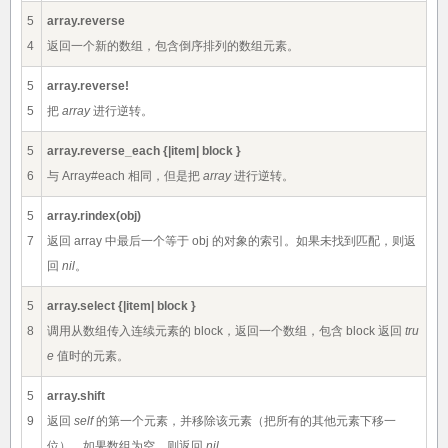
5
array.reverse
4
返回一个新的数组，包含倒序排列的数组元素。
5
array.reverse!
5
把
array
进行逆转。
5
array.reverse_each {|item| block }
6
与 Array#each 相同，但是把
array
进行逆转。
5
array.rindex(obj)
7
返回 array 中最后一个等于 obj 的对象的索引。如果未找到匹配，则返
回
nil
。
5
array.select {|item| block }
8
调用从数组传入连续元素的 block，返回一个数组，包含 block 返回
tru
e
值时的元素。
5
array.shift
9
返回
self
的第一个元素，并移除该元素（把所有的其他元素下移一
位）。如果数组为空，则返回
nil
。