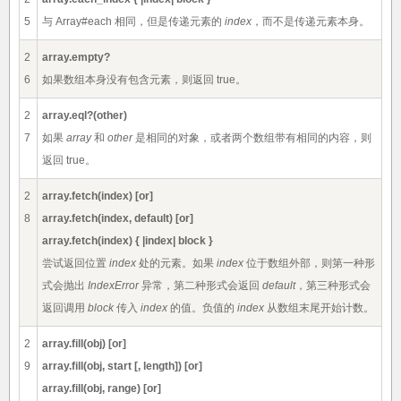
5
与 Array#each 相同，但是传递元素的
index
，而不是传递元素本身。
2
array.empty?
6
如果数组本身没有包含元素，则返回 true。
2
array.eql?(other)
7
如果
array
和
other
是相同的对象，或者两个数组带有相同的内容，则
返回 true。
2
array.fetch(index) [or]
8
array.fetch(index, default) [or]
array.fetch(index) { |index| block }
尝试返回位置
index
处的元素。如果
index
位于数组外部，则第一种形
式会抛出
IndexError
异常，第二种形式会返回
default
，第三种形式会
返回调用
block
传入
index
的值。负值的
index
从数组末尾开始计数。
2
array.fill(obj) [or]
9
array.fill(obj, start [, length]) [or]
array.fill(obj, range) [or]