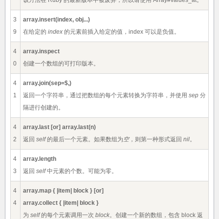
该方法在 Ruby 的最新版本中被废弃，所以请使用 Array#values_at。
3
array.insert(index, obj...)
9
在给定的
index
的元素前插入给定的值，index 可以是负值。
4
array.inspect
0
创建一个数组的可打印版本。
4
array.join(sep=$,)
1
返回一个字符串，通过把数组的每个元素转换为字符串，并使用
sep
分
隔进行创建的。
4
array.last [or] array.last(n)
2
返回
self
的最后一个元素。如果数组为
空
，则第一种形式返回
nil
。
4
array.length
3
返回
self
中元素的个数。可能为零。
4
array.map { |item| block } [or]
4
array.collect { |item| block }
为
self
的每个元素调用一次
block
。创建一个新的数组，包含 block 返