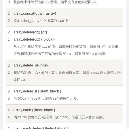
9
从数组中移除所有的
nil
元素。如果没有变化则返回
nil
。
2
array.concat(other_array)
0
追加 other_array 中的元素到
self
中。
2
array.delete(obj) [or]
1
array.delete(obj) { block }
从
self
中删除等于
obj
的项。如果未找到相等项，则返回
nil
。如果未
找到相等项且给出了可选的代码
block
，则返回
block
的结果。
2
array.delete_at(index)
2
删除指定的
index
处的元素，并返回该元素。如果 index 超出范围，则
返回
nil
。
2
array.delete_if { |item| block }
3
当
block
为 true 时，删除
self
的每个元素。
2
array.each { |item| block }
4
为
self
中的每个元素调用一次
block
，传递该元素作为参数。
2
array.each_index { |index| block }