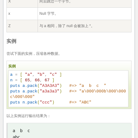
X
向后跳过一个字节。
x
Null 字节。
Z
与 a 相同，除了 null 会被加上 *。
实例
尝试下面的实例，压缩各种数据。
实例
a
 = 
[
"
a
"
, 
"
b
"
, 
"
c
"
]
n
 = 
[
65
, 
66
, 
67
]
puts
a
.
pack
(
"
A3A3A3
"
)
#
=> "a  b  c  "
puts
a
.
pack
(
"
a3a3a3
"
)
#
=> "a\000\000b\000\000
c\000\000"
puts
n
.
pack
(
"
ccc
"
)
#
=> "ABC"
以上实例运行输出结果为：
a  b  c

abc
