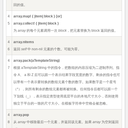
回的值。
4
array.map! { |item| block } [or]
5
array.collect! { |item| block }
为
array
的每个元素调用一次
block
，把元素替换为 block 返回的值。
4
array.nitems
6
返回
self
中 non-nil 元素的个数。可能为零。
4
array.pack(aTemplateString)
7
根据 aTemplateString 中的指令，把数组的内容压缩为二进制序列。指
令 A、 a 和 Z 后可以跟一个表示结果字段宽度的数字。剩余的指令也可
以带有一个表示要转换的数组元素个数的数字。如果数字是一个星号
（*），则所有剩余的数组元素都将被转换。任何指令后都可以跟一个
下划线（_），表示指定类型使用底层平台的本地尺寸大小，否则使用
独立于平台的一致的尺寸大小。在模板字符串中空格会被忽略。
4
array.pop
8
从
array
中移除最后一个元素，并返回该元素。如果
array
为空则返回