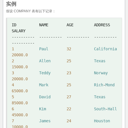
实例
假设 COMPANY 表有以下记录：
ID          NAME        AGE         ADDRESS     
----------
----------
----------
----------
----------
1
Paul
32
California
20000.0
2
Allen
25
Texas
15000.0
3
Teddy
23
Norway
20000.0
4
Mark
25
Rich
-
Mond
65000.0
5
David
27
Texas
85000.0
6
Kim
22
South
-
Hall
45000.0
7
James
24
Houston
10000.0