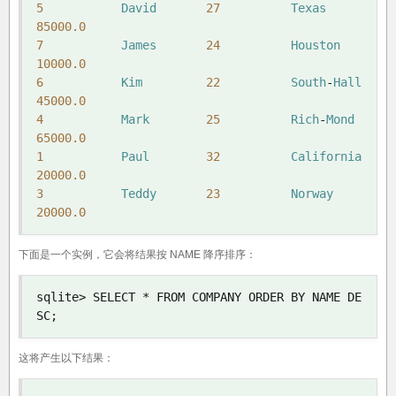
5
David
27
Texas
85000.0
7
James
24
Houston
10000.0
6
Kim
22
South
-
Hall
45000.0
4
Mark
25
Rich
-
Mond
65000.0
1
Paul
32
California
20000.0
3
Teddy
23
Norway
20000.0
下面是一个实例，它会将结果按 NAME 降序排序：
sqlite
>
 SELECT 
*
 FROM COMPANY ORDER BY NAME DE
SC
;
这将产生以下结果：