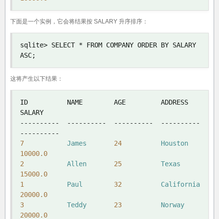
下面是一个实例，它会将结果按 SALARY 升序排序：
sqlite
>
 SELECT 
*
 FROM COMPANY ORDER BY SALARY 
ASC
;
这将产生以下结果：
ID          NAME        AGE         ADDRESS     
----------
----------
----------
----------
----------
7
James
24
Houston
10000.0
2
Allen
25
Texas
15000.0
1
Paul
32
California
20000.0
3
Teddy
23
Norway
20000.0