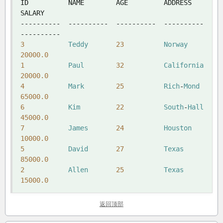
ID          NAME        AGE         ADDRESS     
----------
----------
----------
----------
----------
3
Teddy
23
Norway
20000.0
1
Paul
32
California
20000.0
4
Mark
25
Rich
-
Mond
65000.0
6
Kim
22
South
-
Hall
45000.0
7
James
24
Houston
10000.0
5
David
27
Texas
85000.0
2
Allen
25
Texas
15000.0
返回顶部