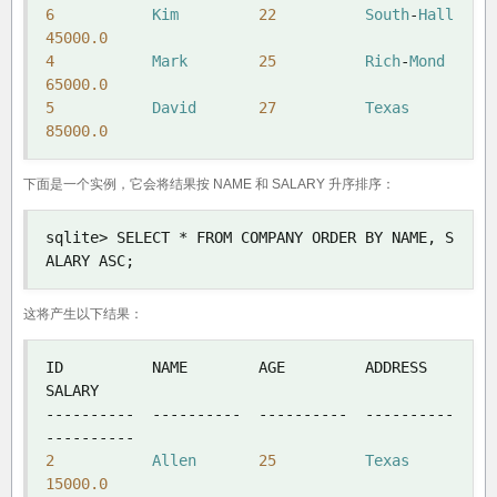
6
Kim
22
South
-
Hall
45000.0
4
Mark
25
Rich
-
Mond
65000.0
5
David
27
Texas
85000.0
下面是一个实例，它会将结果按 NAME 和 SALARY 升序排序：
sqlite
>
 SELECT 
*
 FROM COMPANY ORDER BY NAME
,
 S
ALARY ASC
;
这将产生以下结果：
ID          NAME        AGE         ADDRESS     
----------
----------
----------
----------
----------
2
Allen
25
Texas
15000.0