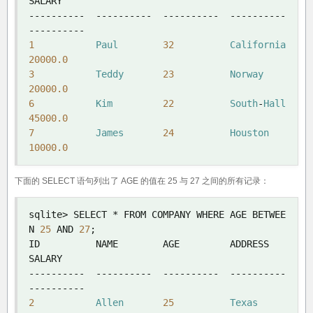
----------
----------
----------
----------
----------
1
Paul
32
California
20000.0
3
Teddy
23
Norway
20000.0
6
Kim
22
South
-
Hall
45000.0
7
James
24
Houston
10000.0
下面的 SELECT 语句列出了 AGE 的值在 25 与 27 之间的所有记录：
sqlite
>
 SELECT 
*
 FROM COMPANY WHERE AGE BETWEE
N 
25
 AND 
27
;
ID          NAME        AGE         ADDRESS     
----------
----------
----------
----------
----------
2
Allen
25
Texas