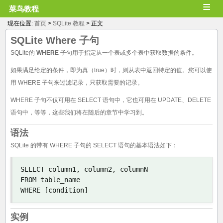
≡
菜鸟教程
现在位置:
首页
>
SQLite 教程
> 正文
SQLite
Where 子句
SQLite的
WHERE
子句用于指定从一个表或多个表中获取数据的条件。
如果满足给定的条件，即为真（true）时，则从表中返回特定的值。您可以使
用 WHERE 子句来过滤记录，只获取需要的记录。
WHERE 子句不仅可用在 SELECT 语句中，它也可用在 UPDATE、DELETE
语句中，等等，这些我们将在随后的章节中学习到。
语法
SQLite 的带有 WHERE 子句的 SELECT 语句的基本语法如下：
SELECT column1
,
 column2
,
 columnN 

FROM table_name

WHERE 
[
condition
]
实例