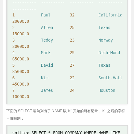
----------
----------
----------
----------
----------
1
Paul
32
California
20000.0
2
Allen
25
Texas
15000.0
3
Teddy
23
Norway
20000.0
4
Mark
25
Rich
-
Mond
65000.0
5
David
27
Texas
85000.0
6
Kim
22
South
-
Hall
45000.0
7
James
24
Houston
10000.0
下面的 SELECT 语句列出了 NAME 以 'Ki' 开始的所有记录，'Ki' 之后的字符
不做限制：
sqlite
>
 SELECT 
*
 FROM COMPANY WHERE NAME LIKE 