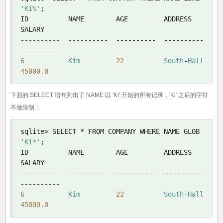
'Ki%'
;
ID          NAME        AGE         ADDRESS     
----------
----------
----------
----------
----------
6
Kim
22
South
-
Hall
45000.0
下面的 SELECT 语句列出了 NAME 以 'Ki' 开始的所有记录，'Ki' 之后的字符
不做限制：
sqlite
>
 SELECT 
*
 FROM COMPANY WHERE NAME GLOB 
'Ki*'
;
ID          NAME        AGE         ADDRESS     
----------
----------
----------
----------
----------
6
Kim
22
South
-
Hall
45000.0