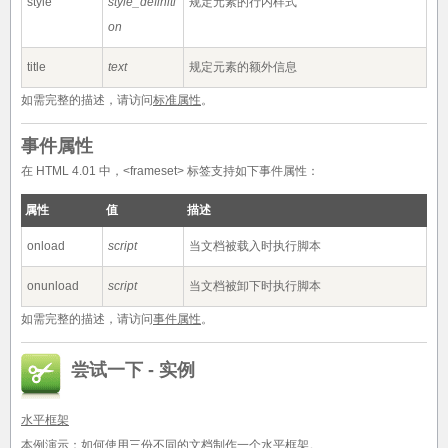
style
style_definiti
规定元素的行内样式
on
title
text
规定元素的额外信息
如需完整的描述，请访问
标准属性
。
事件属性
在 HTML 4.01 中，<frameset> 标签支持如下事件属性：
属性
值
描述
onload
script
当文档被载入时执行脚本
onunload
script
当文档被卸下时执行脚本
如需完整的描述，请访问
事件属性
。
尝试一下 - 实例
水平框架
本例演示：如何使用三份不同的文档制作一个水平框架。