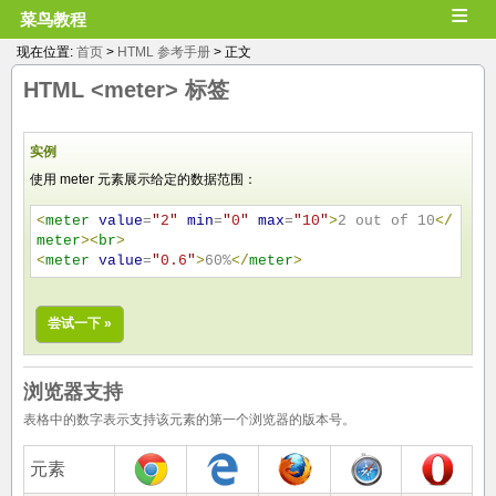
≡
菜鸟教程
现在位置:
首页
>
HTML 参考手册
> 正文
HTML
<meter>
标签
实例
使用 meter 元素展示给定的数据范围：
<
meter
value
=
"
2
"
min
=
"
0
"
max
=
"
10
"
>
2 out of 10
</
meter
>
<
br
>
<
meter
value
=
"
0.6
"
>
60%
</
meter
>
尝试一下 »
浏览器支持
表格中的数字表示支持该元素的第一个浏览器的版本号。
元素