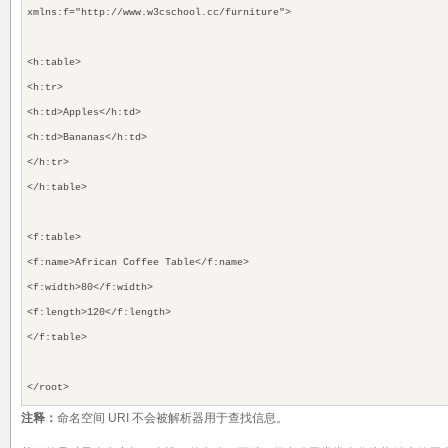
xmlns:f="http://www.w3cschool.cc/furniture"
>
<h:table>
<h:tr>
<h:td>Apples</h:td>
<h:td>Bananas</h:td>
</h:tr>
</h:table>
<f:table>
<f:name>African Coffee Table</f:name>
<f:width>80</f:width>
<f:length>120</f:length>
</f:table>
</root>
注释：
命名空间 URI 不会被解析器用于查找信息。