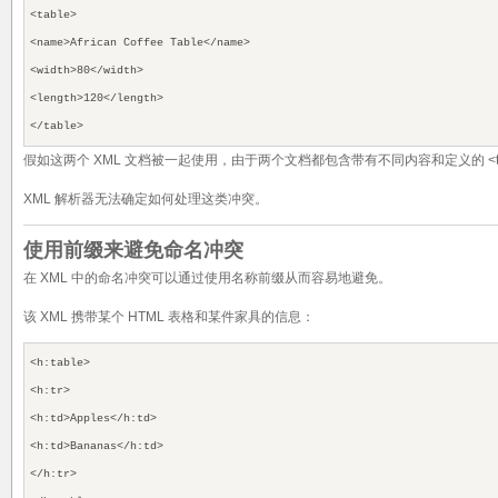
<table>
<name>African Coffee Table</name>
<width>80</width>
<length>120</length>
</table>
假如这两个 XML 文档被一起使用，由于两个文档都包含带有不同内容和定义的 <t
XML 解析器无法确定如何处理这类冲突。
使用前缀来避免命名冲突
在 XML 中的命名冲突可以通过使用名称前缀从而容易地避免。
该 XML 携带某个 HTML 表格和某件家具的信息：
<h:table>
<h:tr>
<h:td>Apples</h:td>
<h:td>Bananas</h:td>
</h:tr>