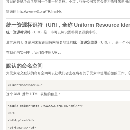
其目的是赋予命名空间一个惟一的名称。不过，很多公司常常会作为指针来使用
请访问
http://www.w3.org/TR/html4/
。
统一资源标识符（URI，全称 Uniform Resource Ident
统一资源标识符
（URI）是一串可以标识因特网资源的字符。
最常用的 URI 是用来标识因特网域名地址的
统一资源定位器
（URL）。另一个不那
在我们的实例中，我们仅使用 URL。
默认的命名空间
为元素定义默认的命名空间可以让我们省去在所有的子元素中使用前缀的工作。
xmlns="
namespaceURI
"
这个 XML 携带 HTML 表格的信息：
<table xmlns="http://www.w3.org/TR/html4/">
<tr>
<td>Apples</td>
<td>Bananas</td>