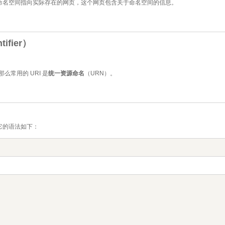
命名空间指向实际存在的网页，这个网页包含关于命名空间的信息。
ifier）
么常用的 URI 是
统一资源命名
（URN）。
它的语法如下：