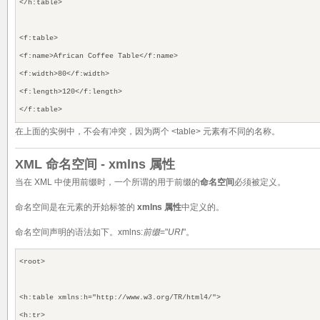
</h:table>
<f:table>
<f:name>African Coffee Table</f:name>
<f:width>80</f:width>
<f:length>120</f:length>
</f:table>
在上面的实例中，不会有冲突，因为两个 <table> 元素有不同的名称。
XML 命名空间 - xmlns 属性
当在 XML 中使用前缀时，一个所谓的用于前缀的
命名空间
必须被定义。
命名空间是在元素的开始标签的
xmlns 属性
中定义的。
命名空间声明的语法如下。xmlns:
前缀
="
URI
"。
<root>
<h:table
xmlns:h="http://www.w3.org/TR/html4/"
>
<h:tr>