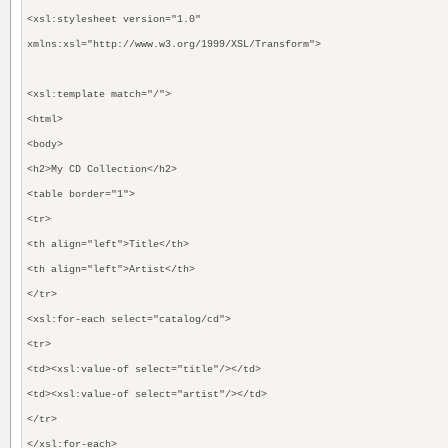
<xsl:stylesheet version="1.0"
xmlns:xsl="http://www.w3.org/1999/XSL/Transform">
<xsl:template match="/">
<html>
<body>
<h2>My CD Collection</h2>
<table border="1">
<tr>
<th align="left">Title</th>
<th align="left">Artist</th>
</tr>
<xsl:for-each select="catalog/cd">
<tr>
<td><xsl:value-of select="title"/></td>
<td><xsl:value-of select="artist"/></td>
</tr>
</xsl:for-each>