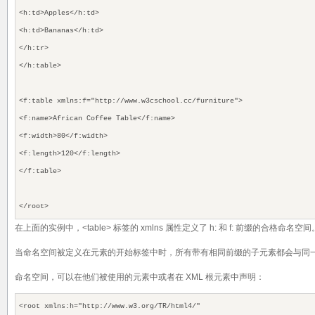
<h:td>Apples</h:td>
<h:td>Bananas</h:td>
</h:tr>
</h:table>
<f:table
xmlns:f="http://www.w3cschool.cc/furniture"
>
<f:name>African Coffee Table</f:name>
<f:width>80</f:width>
<f:length>120</f:length>
</f:table>
</root>
在上面的实例中，<table> 标签的 xmlns 属性定义了 h: 和 f: 前缀的合格命名空间
当命名空间被定义在元素的开始标签中时，所有带有相同前缀的子元素都会与同
命名空间，可以在他们被使用的元素中或者在 XML 根元素中声明：
<root
xmlns:h="http://www.w3.org/TR/html4/"